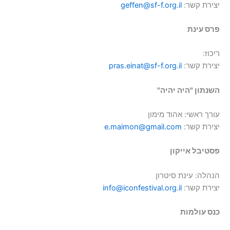
יצירת קשר:
geffen@sf-f.org.il
פרס עינת
ריכוז:
יצירת קשר:
pras.einat@sf-f.org.il
השנתון "היה יהיה"
עורך ראשי: אהוד מימון
יצירת קשר:
e.maimon@gmail.com
פסטיבל אייקון
הנהלה: עינת סיטרון
יצירת קשר:
info@iconfestival.org.il
כנס עולמות