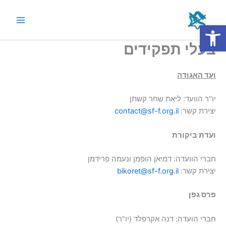
ילוג
תוכן
פתח סרגל נגישות
Main
בעלי תפקידים
Menu
ועד האגודה
יו"ר הוועד: ליאת שחר קשתן
יצירת קשר:
contact@sf-f.org.il
ועדת ביקורת
חברי הוועדה: דמיאן הופמן ונעמה פרידמן
יצירת קשר:
bikoret@sf-f.org.il
פרס גפן
חברי הועדה: דנה אקרפלד (יו"ר)