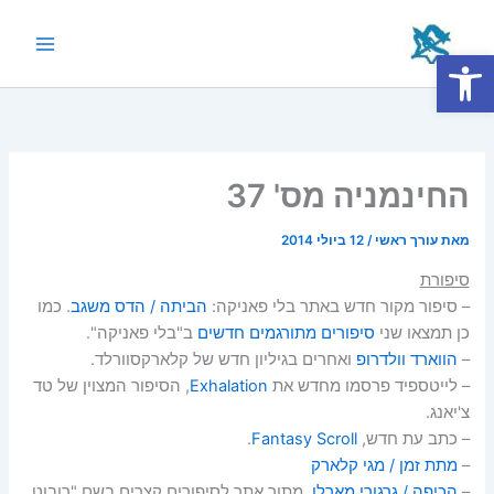
ילוג
תוכן
פתח סרגל נגישות
Main
Menu
החינמניה מס' 37
מאת
עורך ראשי
/
12 ביולי 2014
סיפורת
– סיפור מקור חדש באתר בלי פאניקה:
הביתה / הדס משגב
. כמו
כן תמצאו שני
סיפורים מתורגמים חדשים
ב"בלי פאניקה".
–
הווארד וולדרופ
ואחרים בגיליון חדש של קלארקסוורלד.
– לייטספיד פרסמו מחדש את
Exhalation
, הסיפור המצוין של טד
צ'יאנג.
– כתב עת חדש,
Fantasy Scroll
.
–
מתת זמן / מגי קלארק
–
הכיפה / גרגורי מארלו
. מתוך אתר לסיפורים קצרים בשם "רובוט