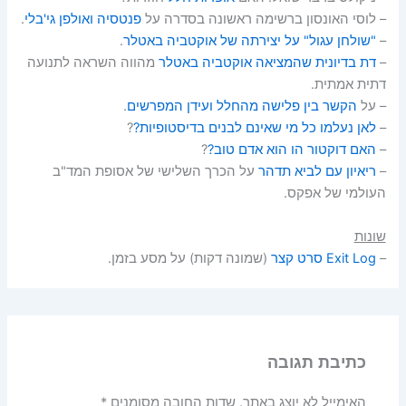
– לוסי האונסון ברשימה ראשונה בסדרה על
פנטסיה ואולפן גי'בלי
.
–
"שולחן עגול" על יצירתה של אוקטביה באטלר
.
–
דת בדיונית שהמציאה אוקטביה באטלר
מהווה השראה לתנועה
דתית אמתית.
– על
הקשר בין פלישה מהחלל ועידן המפרשים
.
–
לאן נעלמו כל מי שאינם לבנים בדיסטופיות?
?
–
האם דוקטור הו הוא אדם טוב?
?
–
ריאיון עם לביא תדהר
על הכרך השלישי של אסופת המד"ב
העולמי של אפקס.
שונות
–
Exit Log סרט קצר
(שמונה דקות) על מסע בזמן.
כתיבת תגובה
האימייל לא יוצג באתר.
שדות החובה מסומנים
*