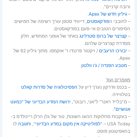
ורובה קרניים".
–
גיליון חדש של Apex
.
– לחובבי ה
פודקאסטים
, דייוויד סטפן עורך רשימה של חמישים
הסיפורים הטובים אי-פעם בפודקאסטים.
–
קצרצר של ברוס סטרלינג
באתר של אומני המחודש. חלק
מסדרת קצרצרים שלהם.
–
יבורכו הרעבים
/ ויקטור פרננדו ר' אוקמפו. מתוך גיליון 62 של
Apex.
–
מטבע הפנדה / ג'ו וולטון
.
מאמרים ועוד
– בכנס וודרקון נערך דיון על
הפסיכולוגיה של סדרות קאלט
בטלוויזיה.
– מ"בלייד ראנר" ל"אני, רובוט",
ירושת המדע הבדיוני של "כמעט
אנושיים"
.
– בעקבות מחלוקות ההוגו השונות, טור של גלן הרלן ריינולדס ב-
USA Today – "
לפוליטיקה אין מקום במדע הבדיוני
", ו
תגובה
לו
בהאפינגטון פוסט.