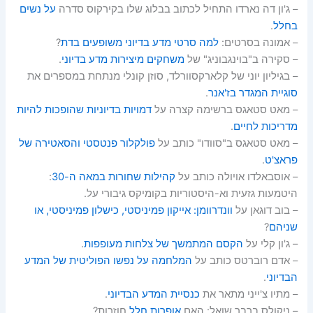
– ג'ון דה נארדו התחיל לכתוב בבלוג שלו בקירקוס סדרה
על נשים
בחלל
.
– אמונה בסרטים:
למה סרטי מדע בדיוני משופעים בדת
?
– סקירה ב"בוינגבוניג" של
משחקים מיצירות מדע בדיוני
.
– בגיליון יוני של קלארקסוורלד, סוזן קונלי מנתחת במספרים את
סוגיית המגדר בז'אנר
.
– מאט סטאגס ברשימה קצרה על
דמויות בדיוניות שהופכות להיות
מדריכות לחיים
.
– מאט סטאגס ב"סוודו" כותב על
פולקלור פנטסטי והסאטירה של
פראצ'ט
.
– אוסבאלדו אויולה כותב על
קהילות שחורות במאה ה-‏30
:
היטמעות גזעית וא-היסטוריות בקומיקס גיבורי על.
– בוב דוגאן על
וונדרוומן: אייקון פמיניסטי, כישלון פמיניסטי, או
שניהם
?
– ג'ון קלי על
הקסם המתמשך של צלחות מעופפות
.
– אדם רוברטס כותב על
המלחמה על נפשו הפוליטית של המדע
הבדיוני
.
– מתיו צ'ייני מתאר את
כנסיית המדע הבדיוני
.
– ניקולס ברבר שואל: האם
אופרות חלל
חוזרות?