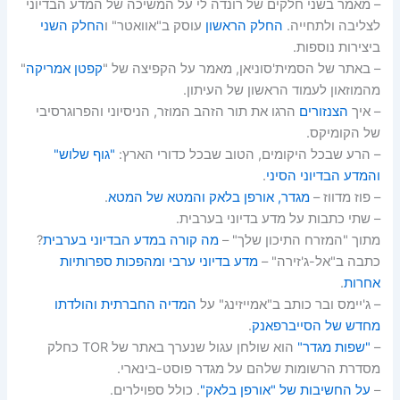
– מאמר בשני חלקים של רונדה לי על המשיכה של המדע הבדיוני
לצליבה ולתחייה.
החלק הראשון
עוסק ב"אוואטר" ו
החלק השני
ביצירות נוספות.
– באתר של הסמית'סוניאן, מאמר על הקפיצה של "
קפטן אמריקה
"
מהמוזאון לעמוד הראשון של העיתון.
– איך
הצנזורים
הרגו את תור הזהב המוזר, הניסיוני והפרוגרסיבי
של הקומיקס.
– הרע שבכל היקומים, הטוב שבכל כדורי הארץ:
"גוף שלוש"
והמדע הבדיוני הסיני
.
– פוז מדווז –
מגדר, אורפן בלאק והמטא של המטא
.
– שתי כתבות על מדע בדיוני בערבית.
מתוך "המזרח התיכון שלך" –
מה קורה במדע הבדיוני בערבית
?
כתבה ב"אל-ג'זירה" –
מדע בדיוני ערבי ומהפכות ספרותיות
אחרות
.
– ג'יימס ובר כותב ב"אמייזינג" על
המדיה החברתית והולדתו
מחדש של הסייברפאנק
.
–
"שפות מגדר"
הוא שולחן עגול שנערך באתר של TOR כחלק
מסדרת הרשומות שלהם על מגדר פוסט-בינארי.
–
על החשיבות של "אורפן בלאק"
. כולל ספוילרים.