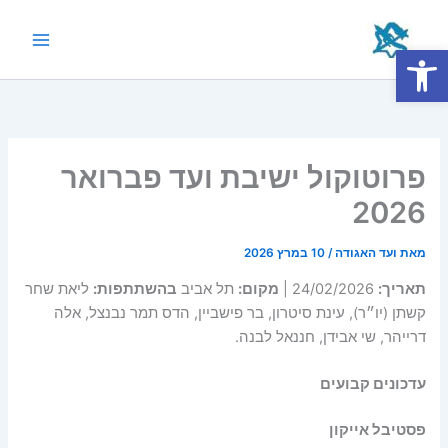
ילוג
תוכן
פתח סרגל נגישות
Main
Menu
פרוטוקול ישיבת ועד פברואר
2026
מאת
ועד האגודה
/
10 במרץ 2026
תאריך:
24/02/2026 |
מקום:
תל אביב
בהשתתפות:
ליאת שחר
קשתן (יו״ר), עינת סיטרון, בר פישביין, הדס תמר נבנצל, אלה
דרייהר, שי אבידן, חננאל לבנה.
עדכונים קבועים
פסטיבל אייקון