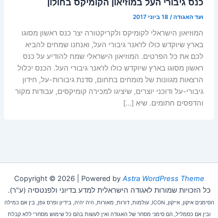
כנס גיבורי העל במוזיאון הקומיקס בחולון
ועד האגודה
/
18 ביוני 2017
המוזיאון הישראלי לקומיקס ולקריקטורה יצר כנס ראשון מסוגו
בארץ שיוקדש כולו לז'אנר גיבורי העל, ואנחנו שמחים להביא
לכם את כל הפרטים. המוזיאון הישראלי שמח להודיע על כנס
ראשון מסוגו בארץ שיוקדש כולו לז'אנר גיבורי העל. הכנס יכלול
הרצאות מגוונות של מומחים בתחום, סדנת גיבורות-על, חידון
גיבורי-על ודוכני יוצרים, שיציגו למכירה קומיקסים, עבודות מקור
והדפסים חתומים. שיא […]
Copyright © 2026 | Powered by
Astra WordPress Theme
כל הזכויות שמורות לאגודה הישראלית למדע בדיוני ולפנטסיה (ע"ר).
הסימנים איקון, אייקון, ICON, עולמות, דורות, מאורות, היה יהיה, בידיון ופרס גפן, בין אם כמילה
ובין אם כסמליל, הם סימני מסחר של האגודה ואין לעשות בהם כל שימוש מסחרי ללא קבלת