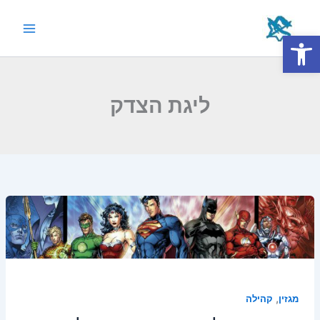
ילוג
תוכן
פתח סרגל נגישות
Main
Menu
ליגת הצדק
,
מגזין
קהילה