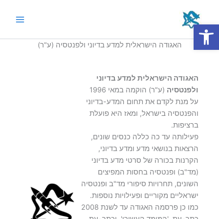
ילוג
תוכן
פתח סרגל נגישות
Main
האגודה הישראלית למדע בדיוני ולפנטסיה (ע"ר)
Menu
האגודה הישראלית למדע בדיוני
ולפנטסיה
(ע"ר) הוקמה במאי 1996
על מנת לקדם את תחום המדע-בדיוני
והפנטסיה בישראל, ומאז היא פועלת
ברציפות.
פעילותה עד כה כללה כנסים שונים,
הרצאות בנושאי מדע ומדע בדיוני,
הקרנות בכורה של סרטי מדע בדיוני
(מד"ב) ופנטסיה בחסות המפיצים
השונים, תחרויות סיפורי מד"ב ופנטסיה
ישראליים מקוריים ופעילויות נוספות.
כמו כן פרסמה האגודה עד לשנת 2008
כתב-עת, 'המימד העשירי', וכתב-עת