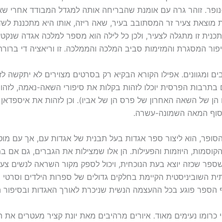
-נופר. זוהר גרה עם אומנת שהבריחה אותה למגדל המבודד אחרי ש
וצאת צעיר זר המסתובב בעיר, שאה ריזה, אותו היא מתכננת לשדך 
נית זו מתגלה לצעיר, ולכן כל לילה הוא מספר למלכה אגדה שנק
ור המסגרת והמזימות סביב המלכה והממלכה. זו וריאציה די ברורה
ם ומגוונים. אפילו הקורא הבקיא רק בסרטים מצוירים לא יתקשה לז
גם בתרבות הפרסית יוכלו לזהות בקלות את סיפורי השאה-נאמה, לזה
הן של השאה האחרון של פרס הן של אביו). וכן לזהות את איספדאן
סוף המאה השמונה-עשרה.
ופר, הוא ליצור ספר אגדות בעל תבנית של אגדות עם, אך עם מוטי
הקוסמות, היוזמות והפעילות. הן אלו שמצילות את הגברים, גם אם 
 שספר שכזה יוצא בעת הנוכחית, ויכול לספק מקור השראה לנשים צעי
ת השוביניסטית הקיימת בחלקים גדולים של ספרות הילדים וסרטי ה
ף הספר פוגע בכל ההעצמה הנשית שניכרת לאורך האגדות ובסיפור 
י כרומו נעימים מאוד. איורים מרהיבים מאת יונת קציר מעטרים א