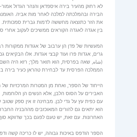
לא רחוק מהעיר בירה איספדאן והנהר הגדול אמור
הבירה ובהמלכתה למלכה לאחר מות אביה. האומנת מ
את הזר כתוצאה מחששה לדמות גברית סמכותית. תכ
בין אגדה לאגדה הקוראים ממשיכים לעקוב אחרי סיפ
המעשיות של פדן הן ערבוב של אגודות ממקורות רבי
גרים, אגדות פרו ועוד קבצי אגדות. אלו הבקיאים 
(شاه, שאה בפרסית, הוא תואר מלך; רזא היה השם 
הממלכה הפרסית עד לבחירת טהראן כעיר בירה ב
הייחוד של הספר, ואחת מן המטרות המרכזיות של הס
האבירים על הסוס הלבן, אלא הנשים הן הלוחמות, 
עם כפית עץ על גדי לבן. מבחינה זו אין ספק שטוב
הוא יתאים גם להורים המאוכזבים מההבניה החברתי
האחרונות. עם זאת, יש טעם לפגם בכך שדווקא סו
הספר הודפס באיכות גבוהה, יש לו כריכה קשה ודפ