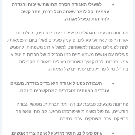
לפעילי האגודה חסרה תחושת שייכות והגדרה
עצמית. קל לומר שאתה סגל בכנס, יותר קשה
להזדהות כפעיל אגודה.
פתרונות מוצעים- תגמולים לפעילים: ערבי סרטים, מרצ'נדייס
אגודה ייעודי, אירועי פעילים, פיקניק פעילים (אולי ביום העצמאות).
לתת לפעילים הטבות למשפחות, למשל אירוע משפחות. להפגיש
פעילים עם אנשים משמעותיים כמו מנכ"לים של חברות הייטק או
אנשי תרבות. לבדוק איך משמרים פעילים באגודות מקבילות
בחו"ל. מייל פרוייקטים עתידיים של האגודה.
העבודה כפעיל אגודה היא בד"כ בודדה. מעטים
עובדים בצוותים מוגדרים המתקשרים בינהם.
פתרונות מוצעים: סביבת עבודה יותר חברתית. מפגשי עבודה
חודשיים, עם פול משימות שיפורסמו מראש. קבוצות ווצאפ פר
פרוייקט. ערבי משחקים. ערבי כתיבה.
גיוס פעילים. חוסר מידע על איפה צריך אנשים,