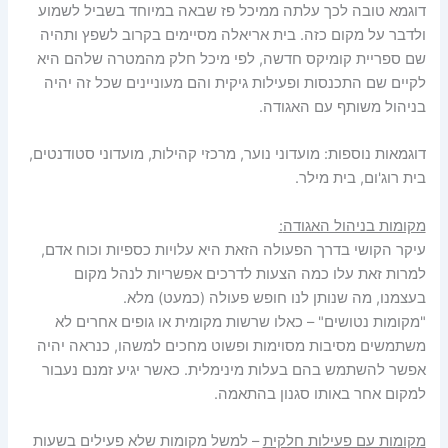
דוגמא טובה לכך עלתה ממיכל פז שבאה במיוחד בשביל לשמוע
ולדבר על מקום כזה. בית אריאלה מסיימים בקרוב לשפץ ותהיה
שם ספריית קומיקס חדשה, לפי מיכל חלק מהמטרה שלהם היא
לקיים שם התכנסות ופעילות גיקית והם מעוניינים שכל זה יהיה
בניהול משותף עם האגודה.
דוגמאות נוספות: מועדוני נוער, מרכזי קהילות, מועדוני סטודנטים,
בית רוג'ום, בית מילר.
מקומות בניהול האגודה
:
עיקר הקושי בדרך הפעולה הזאת היא עלויות כספיות וכוח אדם,
למרות זאת עלו כמה הצעות לדרכים אפשריות לנהל מקום
בעצמנו, מה שנותן לנו חופש פעולה (כמעט) מלא.
"מקומות נטושים" – כאלו שרשות מקומית או גופים אחרים לא
משתמשים מסיבות מסוימות ופשוט מחכים למשהו, כנראה יהיה
אפשר להשתמש בהם בעלות מינימלית. כאשר יגיע זמנם נעבור
למקום אחר באותו סגנון בהתאמה.
מקומות עם פעילות חלקית
– למשל מקומות שלא פעילים בשעות