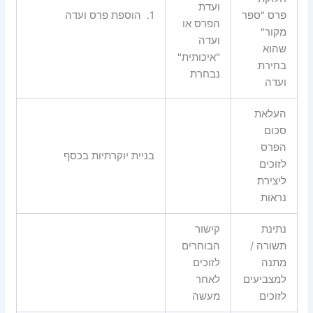
ועדת
פרס "ספר
1.
הוספת פרס ועדה
הפרס או
מקור"
ועדה
שהוא
"איכותית"
בחירת
נבחרת
ועדה
העלאת
סכום
הפרס
בניית יוקרתיות בכסף
לזוכים
ליצירת
נראות
נתינת
קישור
תשורה /
הבוחרים
מתנה
לזוכים
למצביעים
לאחר
לזוכים
מעשה