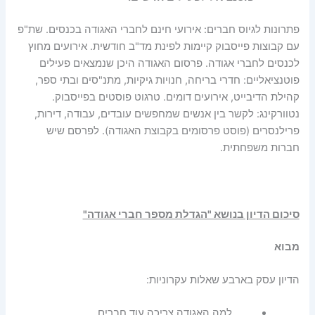
פתרונות לגיוס חברים: אירועי חינם לחברי האגודה בכנסים. שת"פ
עם קבוצות פייסבוק קיימות לפינת מד"ב חודשית. אירועים מחוץ
לכנסים לחברי אגודה. פרסום האגודה היכן שנמצאים פעילים
פוטנציאליים: חדרי בריחה, חנויות גיקיות, מתנ"סים ובתי ספר,
קהילת הדיבייט, אירועים דומים. טרגוט פוסטים בפייסבוק.
נטוורקינג: לקשר בין אנשים שמחפשים עובדים, עבודה, דירות,
פרילנסרים (פוסט פרסומים בקבוצת האגודה). לפרסם שיש
חברות משפחתית.
סיכום הדיון בנושא "הגדלת מספר חברי אגודה"
מבוא
הדיון עסק בארבע שאלות עקרוניות:
למה האגודה צריכה עוד חברים