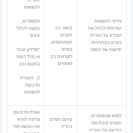
הזכייה
להוצאות
עידוד ההוצאות
ולסופרים,
קישור בין
הגדולות לכלול את
בקשה לכלול
הזוכים
המידע על הזכייה
עיצוב
המתורגמים
בפרס במהדורות
בפרס
"מדליון זוכה"
חדשות של הספר
לקוראים בין
או מלל דומה
לאומיים
במקום נכון
2.
העברת
מדבקות
להוצאות
וועדת פרס גפן
לוודא שהסופרים
קידום הפרס
צריכה לוודא
הזוכים קיבלו את
בחו"ל.
את הנושא מול
הידיעה על הזכייה