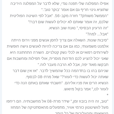
אפילו המפלגה שלי תפנה נגדי, שלא לדבר על המפלגה היריבה
שתוציא גינוי חריף גם אם אומר 'בוקר טוב'."
"הממשל משותק?" חזרה מקב-56. "אבל לפי השיטה הפוליטית
שלכם, זה אומר שאתם לא יכולים לעשות שום דבר!"
"זה הרעיון הבסיסי," נאנח שוב הנשיא.
"אבל… למה?"
"סיבות שונות. השאלה אם צריך לחסן אנשים מפני וירוס הייתה
אלמנט משמעותי, כמו גם אם צריכה להיות לאנשים גישה חופשית
לשירותים רפואיים או לכלי נשק קטלניים. השורה התחתונה היא
שאני יכול להציע לכם הזדהות מוסרית, אולי תפילות ומחשבות אם
תבקשו מאוד יפה, אבל לא הרבה מעבר לזה."
שניהם בהו בו בתדהמה ככל שהמשיך לדבר. "אז אין שום דבר
שאתה יכול לעשות כדי לעזור?" שאל מרת-08 לבסוף.
הנשיא הרים את פניו אליהם. "חשבתי שאתם באתם הנה כדי
לעזור לנו," אמר בקול מיואש.
*
"טוב, זה היה בזבוז זמן," שידר מרת-08 אל מחשבותיה. הם ריחפו
מעל לוושינגטון כזרמי אוויר, מתפעלים מהאסתטיקה של המחוז
הנשיאותי ומהעליבות של כל היתר.