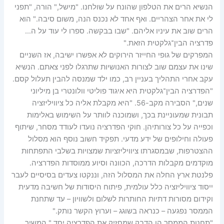
הנשיא הרים את הטלפון שהונח על שולחנו. "מישל," הורה, "תפני
לי את אחר הצהריים. ואף אחד לא נכנס הנה, משום סיבה." הוא
הרים שוב את עיניו אליהם. "שבו בבקשה. ספרו לי עוד על ה…
פדרציה הבין־גלקטית הזאת."
המפרקים של גופי החייזר הירוקים לא אפשרו ישיבה, אז השניים
שינו את עצמם שוב לצורות האנושיות שתרגלו לפני צאתם. הנשיא
עקב אחרי התהליך בעניין רב, כמו ילד שמנסה להבין תעלול קסם.
"הפדרציה הבין־גלקטית היא איגוד פוליטי וולונטרי בן מיליוני
שנים," הסבירה מקב-56. "היא מקבלת אליה כל ציוויליזציה
תבונית שמעוניינת בכך, ושמוכנה לוותר על השימוש באלימות
וכפייה על כל צורותיהן. חוקי הפדרציה נועדו לעודד מסחר, שיתוף
פעולה וחילופים של ידע מדעי. תפקיד חשוב נוסף הוא מסלול
ההצטרפות, שבמסגרתו ציוויליזציות שמצויות בשלבי התפתחות
מוקדמים מקבלות הדרכה, הכוונה וסיוע ממוסדות הפדרציה.
פלנטת ארץ החלה את המסלול הזה, וננקטו צעדים בסיסיים לעבר
ייסוד ציוויליזציה כלל עולמית, פיתוח היסודות של חשיבה מדעית
וקידום מסורות דתיות החותרות לשלום ולשוויון – עד שתחנת
הממסר נפגעה – כנראה בשוגג – וערוץ הקשר נותק."
"תחנות הממסר הן הדבק שמחזיק את הפדרציה יחד," המשיך