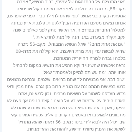
"אני מתנצלת על ההתנהגות של עמיתי, כבוד הנשיא," אמרה
מקב-56, מנסה ככל יכולתה לאמץ את נעימת הקול שביטאה
אמפתיה בקרב בני אנוש. "כפי שהתחלתי להסביר לפני שהופרענו,
אנחנו נציגים מטעם הפדרציה הבין־גלקטית. פלנטת ארץ נבחנה
למסלול החברות בפדרציה, אך הקשר נותק לפני כאלפיים שנה
עקב תקלה מצערת. באנו הנה על מנת לחדש אותו."
" גם את אחת מהם?" שאל הנשיא המבוהל, ומקב-56 נזכרה
שהיא לובשת עדיין את צורת היועצת. היא קיללה את מרת-08
בלבה ועברה לצורה החייזרית המגוחכת.
נראה איכשהו שהשינוי דווקא הרגיע את הנשיא במקום להבהיל
אותו יותר. "מה עשיתם למייק ולאניטה?" שאל.
"שום דבר. אני מבטיחה לך שהם בריאים ושלמים, וכנראה נמצאים
כרגע בפגישה המתכוננת עם מנהיג הרוב בקונגרס. אתה מבין ודאי
מדוע העדפנו לשמור על חשאיות מרבית: נכון לרגע זה, אתה
האדם היחיד עלי אדמות שיודע על בואנו." קצת חנופה אף פעם לא
הזיקה, ואכן נראה שהנשיא נרגע מעט מרגע שהשתכנע שהם לא
מתכוונים לפגוע בו או באנשים הקרובים אליו. עכשיו הפוליטיקאי
שבו יכול היה לבוא לידי ביטוי; מקב-56 ראתה שהוא מתחיל
לשקול את העניין מזווית חדשה, לזהות את ההזדמנויות.