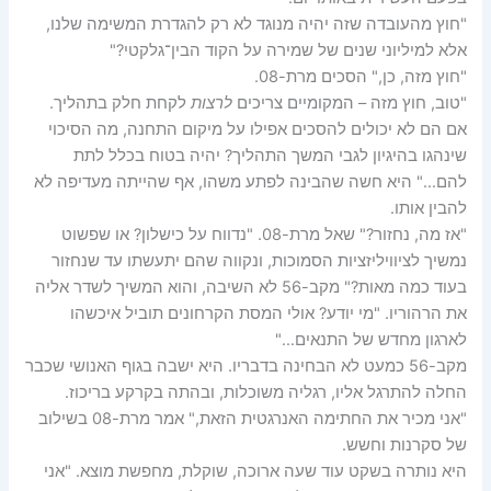
"חוץ מהעובדה שזה יהיה מנוגד לא רק להגדרת המשימה שלנו,
אלא למיליוני שנים של שמירה על הקוד הבין־גלקטי?"
"חוץ מזה, כן," הסכים מרת-08.
"טוב, חוץ מזה – המקומיים צריכים
לרצות
לקחת חלק בתהליך.
אם הם לא יכולים להסכים אפילו על מיקום התחנה, מה הסיכוי
שינהגו בהיגיון לגבי המשך התהליך? יהיה בטוח בכלל לתת
להם…" היא חשה שהבינה לפתע משהו, אף שהייתה מעדיפה לא
להבין אותו.
"אז מה, נחזור?" שאל מרת-08. "נדווח על כישלון? או שפשוט
נמשיך לציוויליזציות הסמוכות, ונקווה שהם יתעשתו עד שנחזור
בעוד כמה מאות?" מקב-56 לא השיבה, והוא המשיך לשדר אליה
את הרהוריו. "מי יודע? אולי המסת הקרחונים תוביל איכשהו
לארגון מחדש של התנאים…"
מקב-56 כמעט לא הבחינה בדבריו. היא ישבה בגוף האנושי שכבר
החלה להתרגל אליו, רגליה משוכלות, ובהתה בקרקע בריכוז.
"אני מכיר את החתימה האנרגטית הזאת," אמר מרת-08 בשילוב
של סקרנות וחשש.
היא נותרה בשקט עוד שעה ארוכה, שוקלת, מחפשת מוצא. "אני