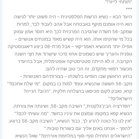
"תותחי לייזר!"
***
היעד הבא – נשיא הרשות הפלסטינית – היה פשוט יותר לגישה:
הוא היה אומנם מוקף באבטחה אבל אהב לעבוד לבד, למרות
שמקב-56 חשדה שהסיבה המרכזית לכך היא חוסר אמון עמוק
בכל מי שהקיפו אותו. הוא היה קשיש מאוד במונחים אנושיים –
אפילו יותר מהנשיא האמריקאי – אבל מרת-08 ביצע דיאגנוסטיקה
גופנית והעריך שיש כשמונים אחוז סיכוי שישרוד את חצי השנה
הקרובה. זו לא הייתה סטטיסטיקה אופטימלית, אבל בהיעדר
מכשור רפואי מתקדם, זה הכי טוב שהיה להם.
ברגע הראשון שבו הופיעו בלשכתו – בצורותיהם האנושיות –
מקב-56 חששה שהנשיא עומד למות בו במקום. "מי שלח אתכם?"
קרא, נאבק לקום מכיסאו בהצלחה חלקית. "רג'וב? הנייה?
הישראלים?"
"הפדרציה הבין־גלקטית," השיבה מקב-56, ושינתה את צורתה.
הנשיא קפא במקומו וצמצם את עיניו בחשד. "מה עשיתי
לכם
?"
"אין לנו כל כוונה להרע לך, כבוד הנשיא," השיבה מקב-56 ברוגע.
"להפך – אנחנו באים אליך עם בשורות טובות."
"הישראלים התחילו סוף-סוף במלחמת אזרחים?" שאל הנשיא