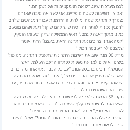
לכם מערכות שינטרלו את האפקטיביות של נשק חם."
"אם אין חשיבות לשטחים פיזיים, אני לא רואה סיבה שאנחנו
נצטרך לוותר על שטחי מולדת. זו הזדמנות עבור המנהיגים שלהם
להפגין נכונות לוותר, זה יוכיח שיש להם שיקול דעת ושהם מוּנעים
כמונו מתוך דאגה לעמם." ראש הממשלה שתק רגע ואז הוסיף,
"למה אנחנו צריכים את התחנה הזאת, בעצם? הייתי אומר
שמצבנו לא רע בסך הכול."
מרת-08 מנה שוב את רשימת היתרונות שתעניק התחנה, מטיפול
בשינויי אקלים למניעת מגפות לפתרון הרעב העולמי. ראש
הממשלה הביט בו בספקנות. "עם כל הכבוד, אף אחד מהדברים
האלה לא מעניין את הבוחרים שלי," אמר. "זה נשמע כמו משהו
שהאמריקאים או האירופאים צריכים לדאוג לו. כמו שאומרים, עניי
עירך הם השמחים בחלקם."
מקב-56 הרשתה לעצמה לראשונה לבטא חלק מהרוגז שחשה.
הגיע הזמן להשתמש בקלף ששמרה. "בניגוד לארצות הברית או
לאיחוד האירופי," ציינה, "אתה מחויב מבחינה חוזית."
ראש הממשלה הביט בה בגבות מורמות. "באמת?" שאל. "הייתי
שמח לראות את החוזה הזה."