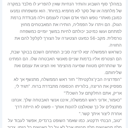
במהלך סוף השבוע והותיר הנחיות שאין להפריע לו מלבד במקרה
של מלחמה או של סקר לא מחמיא במיוחד. הוא ומשפחתו נמנעו
כמובן מאתרי נופש הומי אדם ושכרו לעצמם וילה מבודדת ברמת
הגולן. הם ויתרו על הפמליה, הותירו את המאבטחים מחוץ
למתחם ועשו כמיטב יכולתם לחיות במשך יומיים כמשפחה
נורמלית. מקב-56 כמעט הצטערה על הצורך לקלקל להם את
החוויה.
כשראש הממשלה יצא לריצה סביב המתחם השכם בבוקר שבת,
הם הצטרפו אליו בדמות שניים מאנשי האבטחה שלו. הם המתינו
עד שהתרחקו מטווח שמיעה מהצימר ואז הציגו את עצמם ואת
שליחותם.
"הפדרציה הבין־גלקטית?" חזר ראש הממשלה, מתנשף אך לא
מפסיק את הריצה, בלוריתו הכסופה מתבדרת ברוח. "תגיד לי,
אריק, אתם החלקתם על השכל?"
"כאמור, אדוני ראש הממשלה, איננו אנשי האבטחה שלך. אנחנו
מתנצלים על כך שנאלצנו להונות אותך – פשוט לא הייתה דרך
אחרת ליצור איתך קשר."
"טוב, הבנתי ת'קטע. כמו שאמר השופט ברנדיס, אפשר לעבוד על
חלק מהאנשים חלק מהזמן אבל לא על כל האנשים כל הזמן. צריך