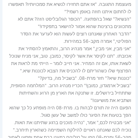
מעוצמת התגובה. "אז אתם תחזירו לנשיא את סמכויותיו? תאפשרו
לו לחתום איתנו חוזה באופן רשמי?"
"הנשיא?" שאל בהפתעה. "הכופר הגלובליסט הזה? אתם לא
מתכוונים ברצינות שהוא אמור להישאר בתפקידו!"
"הדבר האחרון שאנחנו רוצים לעשות הוא לערער את הסדר
הפוליטי," אמרה מקב-56 במהירות.
"אני מבין, אני מבין," אמר מנהיג הרוב, והתאמץ להסתיר את
אכזבתו. "תנו לקיסר את אשר לקיסר, כמובן. טוב, אני מניח שנוכל
לשאת אותו, אם זה המחיר. אני חייב לומר – הייתי מת לראות את
הפרצוף שלו כשהוריתם לו להכניס את הצבא לכוננות שיא."
"כוננות שיא?" חזר מרת-08. "בשביל מה, בדיוק?"
"בשביל ארמגדון, כמובן!" הכריז מנהיג הרוב. "המלחמה הסופית,
שתתחיל בירושלים. זו שתנקה את הארץ מן הרוע והשחיתות
ושתביא את מושיענו!"
הפעם היה זה תורם לבהות בו. מרת-08 היה מופתע כל כך שהוא
הפך בטעות את הסיגר כולו למשב של עשן סגול.
"אני מבטיח לכם," אמר, "נהיה מוכנים ברגע שתיתנו את האות.
נוכיח לכם שאנחנו ראויים להילקח השמיימה כשהארץ תיחרב."
מקב-56 ומרת-08 קמו על רגליהם כמעט בבת אחת ופסעו לאחור