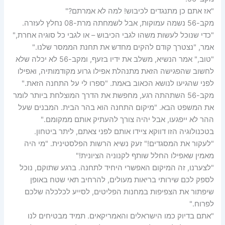
"אז אתם כן מתנגדים לכיבוש! למה לא אמרתם?"
מקב-56 נשמה עמוקות, אבל לשמחתה מרת-08 נחלץ לעזרה.
"כדי שנוכל לעשות משהו לגבי הכיבוש – או לגבי כל סוגיה אחרת,"
אמר, "נצטרך קודם להקים מחדש את תחנת הממסר שלנו."
"טוב," אמר הנשיא, משלב את ידיו בזעף, ומקב-56 לא יכלה שלא
לחשוב שהפגישה הזאת מתנהלת אפילו גרוע מקודמותיה, ואפילו
לפני שהגיעו לנושא הכאוב באמת. "ספרו לי על התחנה הזאת."
מקב-56 השתהתה רגע, מחפשת את הדרך המוצלחת ביותר לומר
את המשפט הבא. "מיקום התחנה הוא בהר הבית. המבנים שעל
ההר לא ייפגעו, אבל יהיה צורך להעתיק אותם ממקומם."
בטכנולוגיה הזו דווקא ציידו אותם לפני צאתם, ליתר ביטחון.
"לעקור את המסגדים!" זעק נשיא הרשות הפלסטינית. "מי היה
מאמין שאפילו החלל שותף לקנוניה הציונית!"
"לצערנו, זה המיקום האפשרי היחיד לתחנה. ברגע שתוקם, נוכל
לספק לכם שירותי בריאות מעולים, להרחיב תאי שטח באופן
שיפתור את הצפיפות במחנות הפליטים, לסייע לכלכלה שלכם
לפרוח."
"אתם בדיוק כמו הישראלים והאמריקאים. תמיד מבטיחים לנו