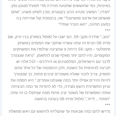
באיטיות, כמי שחוששים שתנועה מהירה מדי תפעיל מנגנון נפץ.
"תגידו," המשיך מנהיג הרוב בקונגרס, מבין לפתע משהו, "אתם
פגשתם את אדוננו ומושיענו?" ואז, בהנמכת קול שהייתה בה
כמעט תחינה, "הוא הזכיר אותי?"
***
"טוב," שידרה מקב-56. הם ישבו על ספסל בפארק בניו יורק, שם
מרת-08 הביס זה עתה עשרה שחקני שח המומים במשחק
סימולטני – מקב-56 הייתה זו שהציעה שילמדו את המשחקים
המקומיים, והיו להם יותר מאלף שנים להתאמן. "נראה שנצטרך
לדבר עם הישראלים, הפלסטינים או הירדנים – לכל אלה יש
תביעה לגיטימית על השטח, ולכן ההסכמה של כל אחד מהם
תספיק. צריך לזכור שאלה משטרים יציבים פחות, כך שנצטרך
להיות זהירים אפילו יותר במה שאנחנו אומרים." היא חסמה את
ערוץ התשדורת היוצא מצידה, כדי לא להודות עד כמה הבעיתה
אותה האפשרות של משטר יציב פחות ממה שנתקלו בו זה עתה.
"תותחי… לייזר," מלמל מרת-08 בערגה בראשה.
***
נדרשו להם כמה שבועות עד שהצליחו להיפגש עם ראש ממשלת