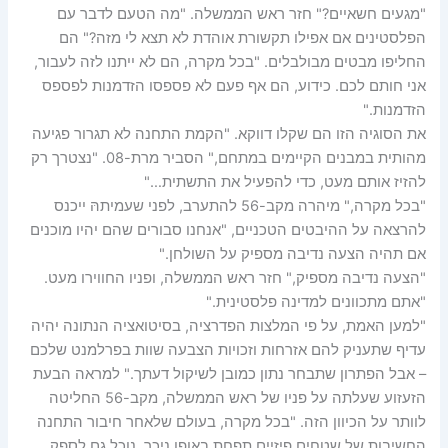
"מגעים חשאיים?" חזר ראש הממשלה. "מה הטעם לדבר עם
הפלסטינים אם אפילו תקשורת אוהדת לא תצא לי מזה?" הם
החליפו מבטים מבולבלים. "בכל מקרה, הם לא ייתנו לזה לעבור,
אני חותם לכם. כידוע, הם אף פעם לא פספסו הזדמנות לפספס
הזדמנות."
את הסוגיה הזו הם שקלו דווקא. "הקמת התחנה לא תגרור פגיעה
מהותית במבנים הקיימים במתחם," הסביר מרת-08. "נצטרך רק
להזיז אותם מעט, כדי להפעיל את התשתית…"
"בכל מקרה," מיהרה מקב-56 להתערב, לפני שעמיתהּ ייכנס
להרצאה על ההיבטים הטכניים, "אנחנו סבורים שהם יהיו מוכנים
אם תהיה הצעה נדיבה מספיק על השולחן."
"הצעה נדיבה מספיק," חזר ראש הממשלה, ופניו החווירו מעט.
"אתם מתכוונים למדינה פלסטינית."
"למען האמת, על פי המלצות הפדרציה, בסיטואציה הנתונה יהיה
עדיף שתעניק להם אזרחות וזכויות הצבעה שוות בפרלמנט שלכם
– אבל הפתרון שתבחר נתון כמובן לשיקול דעתך." למראה הבעת
הזעזוע שעלתה על פניו של ראש הממשלה, מקב-56 החליטה
לוותר על הכיוון הזה. "בכל מקרה, בעולם שלאחר חיבור התחנה
החשיבות של שטחים פיזיים תפחת באופן ניכר. נוכל גם לספק