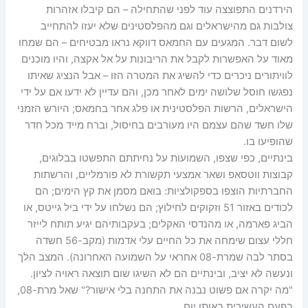
הירדנים התפוצצה עוד לפני שהתחילה – הם קיבלו אזהרות
צולבות גם מהישראלים וגם מהפלסטינים שלא יעזו להתחייב
לשום דבר. המגעים עם החמאס דווקא נראו מבטיחים – הם שמחו
מאוד על האפשרות לקבל את הריבונות על אל אקצה, והיו מוכנים
לוויתורים ניכרים כדי להשיג את המטרה הזו – אבל הנציג שאיתו
נפגשו חוסל שלושה ימים לאחר מכן, והם עדיין לא ידעו אם על ידי
הישראלים, הרשות הפלסטינית או פלג אחר בחמאס; היורש הזמני
שלו חשד שהם עצמם היו מעורבים בחיסול, וברח מייד מכל חדר
שהופיעו בו.
בינתיים, כפי שצפו, השמועות על נחיתתם התפשטו בבלוגים,
קבוצות ווטסאפ ושאר אמצעי תקשורת לא פורמליים, והרשתות
החברתיות הוצפו בספקולציות: בואם מסמן את קץ הימים; הם
לכודים באזור 51 וזקוקים לחילוץ; הם נשלחו על ידי ביל גייטס, או
הביג פארמה, או מהנדסי האקלים; בעקבותיהם יגיע תותח לייזר
חללי עצום שימחה את כל החיים עלי אדמות (מקב-56 חשדה
בסתר לבה שמרת-08 אחראי על השמועה האחרונה). המצב הלך
ונעשה לא יציב, ובינתיים הם לא השיגו שום תוצאה ראויה לציון.
"מה יקרה אם פשוט נבנה את התחנה בלי אישור?" שאל מרת-08,
בפעם העשירית באותו יום.