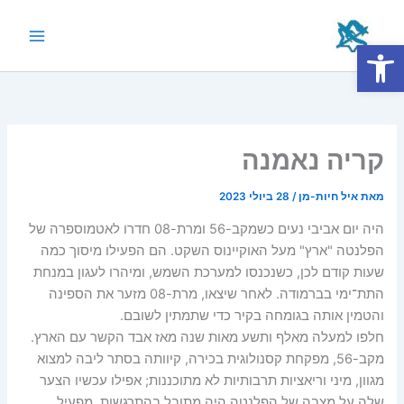
ילוג
תוכן
פתח סרגל נגישות
Main
Menu
קריה נאמנה
מאת
איל חיות-מן
/
28 ביולי 2023
היה יום אביבי נעים כשמקב-56 ומרת-08 חדרו לאטמוספרה של
הפלנטה "ארץ" מעל האוקיינוס השקט. הם הפעילו מיסוך כמה
שעות קודם לכן, כשנכנסו למערכת השמש, ומיהרו לעגון במנחת
התת־ימי בברמודה. לאחר שיצאו, מרת-08 מזער את הספינה
והטמין אותה בגומחה בקיר כדי שתמתין לשובם.
חלפו למעלה מאלף ותשע מאות שנה מאז אבד הקשר עם הארץ.
מקב-56, מפקחת קסנולוגית בכירה, קיוותה בסתר ליבה למצוא
מגוון, מיני וריאציות תרבותיות לא מתוכננות; אפילו עכשיו הצער
שלה על מצבה של הפלנטה היה מתובל בהתרגשות. מפעיל