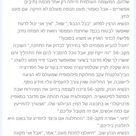
שלהם, המעצמה העולמית הייתה רק אחד מכמה נתיבים
אפשריים – אבל כאמור, מעט חנופה מעולם לא הזיקה. וגם מעט
לחץ.
הנשיא הרצין לפתע. "בכל הכבוד," שאל, "איך אני יכול לדעת
שאפשר לבטוח בכם? שתחנת הממסר הזאת לא תפתח נתיב
פלישה לכדור הארץ או משהו בסגנון?"
"תוכל להביא מומחים לפי בחירתך לבדוק את התחנה," השיבה
מקב-56. "זה ייקח זמן, אבל נוכל להסביר להם את התהליך והם
יאשרו לך שלא מדובר בשער שמאפשר מעבר פיזי מסוג כלשהו."
היא שקלה לציין שטלפורטציה נאסרה בקודים של הפדרציה
הבין־גלקטית עקב מחלוקת פילוסופית שמעולם לא הגיעה
ליישובה, אך החליטה שאין צורך להעמיס עליו מידע נוסף.
הנשיא הנהן, ומקב-56 ציינה לעצמה בחיוב את המהירות שבה
הסתגל לסיטואציה. הקסנולוגית שבה תהתה אם מדובר במאפיין
פרטיקולרי או בתכונה של המין הביולוגי שלו. "אצטרך להתייעץ
עם כמה אנשים, אם זה מקובל עליכם."
"ודאי," אמרה מקב-56. "ההחלטה אם וכיצד להודיע על בואנו היא
לחלוטין בידיכם."
הנשיא הנהן שוב. "תיאלצו לחכות מעט," אמר, "אבל אני מקווה