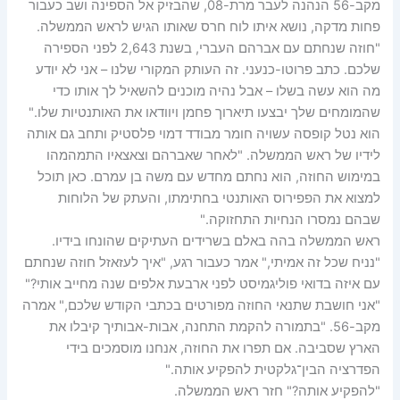
מקב-56 הנהנה לעבר מרת-08, שהבזיק אל הספינה ושב כעבור
פחות מדקה, נושא איתו לוח חרס שאותו הגיש לראש הממשלה.
"חוזה שנחתם עם אברהם העברי, בשנת 2,643 לפני הספירה
שלכם. כתב פרוטו-כנעני. זה העותק המקורי שלנו – אני לא יודע
מה הוא עשה בשלו – אבל נהיה מוכנים להשאיל לך אותו כדי
שהמומחים שלך יבצעו תיארוך פחמן ויוודאו את האותנטיות שלו."
הוא נטל קופסה עשויה חומר מבודד דמוי פלסטיק ותחב גם אותה
לידיו של ראש הממשלה. "לאחר שאברהם וצאצאיו התמהמהו
במימוש החוזה, הוא נחתם מחדש עם משה בן עמרם. כאן תוכל
למצוא את הפפירוס האותנטי בחתימתו, והעתק של הלוחות
שבהם נמסרו הנחיות התחזוקה."
ראש הממשלה בהה באלם בשרידים העתיקים שהונחו בידיו.
"נניח שכל זה אמיתי," אמר כעבור רגע, "איך לעזאזל חוזה שנחתם
עם איזה בדואי פוליגמיסט לפני ארבעת אלפים שנה מחייב אותי?"
"אני חושבת שתנאי החוזה מפורטים בכתבי הקודש שלכם," אמרה
מקב-56. "בתמורה להקמת התחנה, אבות-אבותיך קיבלו את
הארץ שסביבה. אם תפרו את החוזה, אנחנו מוסמכים בידי
הפדרציה הבין־גלקטית להפקיע אותה."
"להפקיע אותה?" חזר ראש הממשלה.