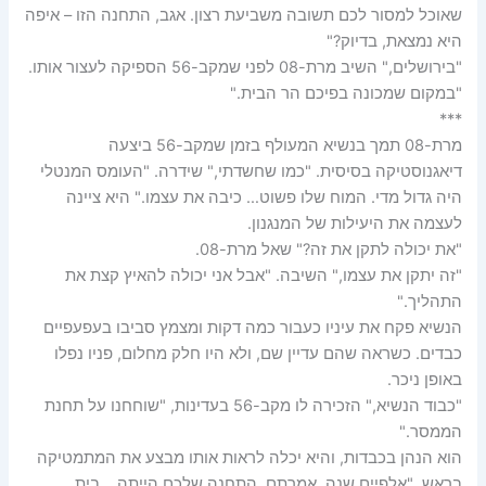
שאוכל למסור לכם תשובה משביעת רצון. אגב, התחנה הזו – איפה
היא נמצאת, בדיוק?"
"בירושלים," השיב מרת-08 לפני שמקב-56 הספיקה לעצור אותו.
"במקום שמכונה בפיכם הר הבית."
***
מרת-08 תמך בנשיא המעולף בזמן שמקב-56 ביצעה
דיאגנוסטיקה בסיסית. "כמו שחשדתי," שידרה. "העומס המנטלי
היה גדול מדי. המוח שלו פשוט… כיבה את עצמו." היא ציינה
לעצמה את היעילות של המנגנון.
"את יכולה לתקן את זה?" שאל מרת-08.
"זה יתקן את עצמו," השיבה. "אבל אני יכולה להאיץ קצת את
התהליך."
הנשיא פקח את עיניו כעבור כמה דקות ומצמץ סביבו בעפעפיים
כבדים. כשראה שהם עדיין שם, ולא היו חלק מחלום, פניו נפלו
באופן ניכר.
"כבוד הנשיא," הזכירה לו מקב-56 בעדינות, "שוחחנו על תחנת
הממסר."
הוא הנהן בכבדות, והיא יכלה לראות אותו מבצע את המתמטיקה
בראש. "אלפיים שנה, אמרתם. התחנה שלכם הייתה… בית