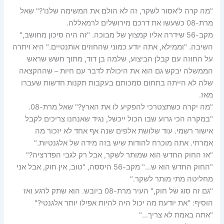
"מה קרה ל'אסור לשקר, זה לא הולם את המשימה שלנו'?" שאל
מרת-08 כשעשו את דרכם מירושלים לרמאללה.
מקב-56 שידרה אליו קמצוץ של מבוכה. "זה היה סיכון מחושב,"
השיבה. "וממילא, אתה יודע כמוני שהחוזים אותנטיים." היא ויתרה
על החוזה עם קבלן הביצוע, שלמה בן דוד, מתוך חשש שראש
הממשלה יבקש גם הוא את היכולת לדבר עם חיות – שההקצאה
שלה לא הייתה בתחום סמכותם בעקבות תקנות חדשות שעברו
מאז.
"מה יקרה כשתצטרכי להפקיע לו את הארץ?" שאל מרת-08.
"במקרה הכי גרוע שבו הכול ייכשל, נגיד שאנחנו צריכים לקבל
אישור רשמי. עוד שלושת אלפים שנה אף אחד לא יזכור מה
אמרתי. אתה מוכרח להודות שיש בזה מידה של אלגנטיות."
"אז החוק החדש הוא שמותר לשקר, אבל רק לגבי הפדרציה?"
"החוק החדש הוא ש…" מקב-56 היססה, "טוב, אין חוק, אבל אני
מחליטה מתי מותר לשקר."
"גם זה סוג של חוק," העיר מרת-08 ביובש. הוא שתק לרגע ואז
הוסיף: "את יודעת מה יכול היה להיות אפילו יותר אלגנטי?"
"אתה באמת לא צריך…"