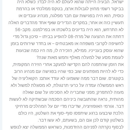
ישראל. הבעיה הייתה שהוא לעולם לא היה לבדו: כשלא היה
בביקור רשמי מחוץ לגבולות ארצו, בטקס ממלכתי או בהרמת
כוסית, הוא היה בפגישות עם חבר מפלגה, מנהיג עובדים או
תעשיין כזה או אחר; במקרים הנדירים שאף אחד מהדברים האלה
לא התרחש, הוא היה בדיונים בלשכתו או בפרלמנט. מקב-56
דחתה את ההצעה של מרת-08 להופיע בביתו – סיכון גדול מדי
לחשיפה לקרובי משפחה או מאבטחים – או בחדר שירותים בזמן
שהוא עוסק בענייניו. ממילא, הזכירה לו, מה היו כמה שבועות
לעומת מסע של למעלה מאלף וחמש מאות שנה?
את הזמן שהתפנה להם הקדישו למעקב אחרי הזירה המקומית,
כדי לא להיות מופתעים שוב כפי שהיו בפגישה עם מנהיג הרוב
בקונגרס. שום דבר ממה ששמעו לא עודד אותם: הקואליציה של
ראש הממשלה עמדה על כרעי תרנגולת, לא מסוגלת למשול ולא
מעזה להתפרק; מפני שחבריה לא הסכימו על שום שאלה
מהותית, נראה שהתגבשה ביניהם הסכמה שבשתיקה לא לעשות
דבר. וגורמי האופוזיציה, שדיברו מדי יום על המהלכים מרחיקי
הלכת שיבצעו ברגע שיתפסו סוף-סוף את השלטון, היו כולם
בשלטון קודם לכן וגם הם, בשעתם, לא עשו דבר.
לבסוף נקרתה לפניהם ההזדמנות, כשראש הממשלה יצא לנופש