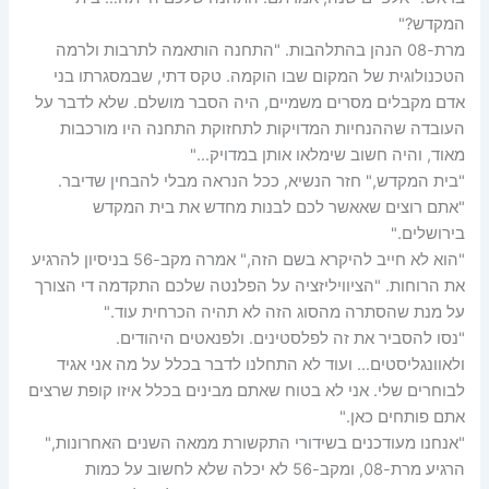
המקדש?"
מרת-08 הנהן בהתלהבות. "התחנה הותאמה לתרבות ולרמה
הטכנולוגית של המקום שבו הוקמה. טקס דתי, שבמסגרתו בני
אדם מקבלים מסרים משמיים, היה הסבר מושלם. שלא לדבר על
העובדה שההנחיות המדויקות לתחזוקת התחנה היו מורכבות
מאוד, והיה חשוב שימלאו אותן במדויק…"
"בית המקדש," חזר הנשיא, ככל הנראה מבלי להבחין שדיבר.
"אתם רוצים שאאשר לכם לבנות מחדש את בית המקדש
בירושלים."
"הוא לא חייב להיקרא בשם הזה," אמרה מקב-56 בניסיון להרגיע
את הרוחות. "הציוויליזציה על הפלנטה שלכם התקדמה די הצורך
על מנת שהסתרה מהסוג הזה לא תהיה הכרחית עוד."
"נסו להסביר את זה לפלסטינים. ולפנאטים היהודים.
ולאוונגליסטים… ועוד לא התחלנו לדבר בכלל על מה אני אגיד
לבוחרים שלי. אני לא בטוח שאתם מבינים בכלל איזו קופת שרצים
אתם פותחים כאן."
"אנחנו מעודכנים בשידורי התקשורת ממאה השנים האחרונות,"
הרגיע מרת-08, ומקב-56 לא יכלה שלא לחשוב על כמות