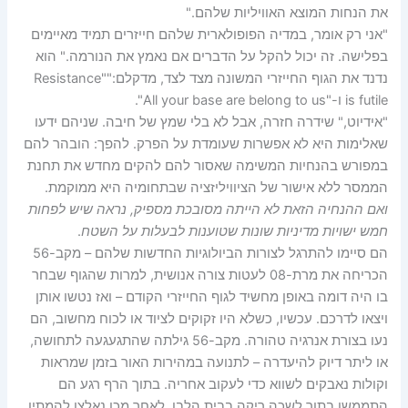
את הנחות המוצא האוויליות שלהם."
"אני רק אומר, במדיה הפופולארית שלהם חייזרים תמיד מאיימים
בפלישה. זה יכול להקל על הדברים אם נאמץ את הנורמה." הוא
נדנד את הגוף החייזרי המשונה מצד לצד, מדקלם:""Resistance
is futile ו-"All your base are belong to us".
"אידיוט," שידרה חזרה, אבל לא בלי שמץ של חיבה. שניהם ידעו
שאלימות היא לא אפשרות שעומדת על הפרק. להפך: הובהר להם
במפורש בהנחיות המשימה שאסור להם להקים מחדש את תחנת
הממסר ללא אישור של הציוויליזציה שבתחומיה היא ממוקמת.
ואם ההנחיה הזאת לא הייתה מסובכת מספיק, נראה שיש לפחות
חמש ישויות מדיניות שונות שטוענות לבעלות על השטח
.
הם סיימו להתרגל לצורות הביולוגיות החדשות שלהם – מקב-56
הכריחה את מרת-08 לעטות צורה אנושית, למרות שהגוף שבחר
בו היה דומה באופן מחשיד לגוף החייזרי הקודם – ואז נטשו אותן
ויצאו לדרכם. עכשיו, כשלא היו זקוקים לציוד או לכוח מחשוב, הם
נעו בצורת אנרגיה טהורה. מקב-56 גילתה שהתגעגעה לתחושה,
או ליתר דיוק להיעדרה – לתנועה במהירות האור בזמן שמראות
וקולות נאבקים לשווא כדי לעקוב אחריה. בתוך הרף רגע הם
התממשו בתוך לשכה ריקה בבית הלבן. לאחר מכן נאלצו להמתין