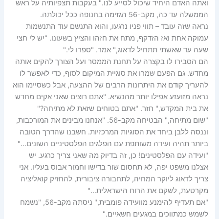
ואתה האדם היחיד שיכול לסייע לנו." בעקבות תצפיותיה על ראש
הממשלה עד כה, מקב-56 הגזימה בחנופה ככל יכולתה.
נראה שזה עובד – תווי פניו נרגעו, והוא התנשם עוד התנשמות
עמוקה אחת ואז הזדקף, מתח את חזהו והציץ בשעונו. "יש לי חצי
שעה עד שאשתי תתחיל לדאוג," אמר. "ספרו לי."
הם הסבירו לו בקצרה על תחנת הממסר ועל הצורך להקים אותה
מחדש. גם הפעם שמרו את סוגיית המיקום לסוף, כדי לאפשר לו
להעריך קודם את היתרונות הרבים של ההצעה, אבל כשסיימו הוא
נראה מזועזע אפילו יותר מהנשיא. "אתם רוצים שאני אקים מחדש
את בית המקדש," חזר. "אתם בטוחים שזאת לא מתיחה?"
"שום מתיחה," הבטיחה מקב-56. "אנחנו מבינים את המורכבות,
וננסה ללבן ביחד את הסוגיות המרכזיות. חשבנו שהדרך הטובה
ביותר תהיה ועידה משותפת עם הפלגים הפלסטיניים השונים…"
"ועידה עם הפלסטינים! כן, זה בדיוק מה שאני צריך כרגע. יש
אצלנו משפט יפה, לא תחסום שור בדישו וחמור אבוס בעליו. אני
צריך לדאוג ליוקר המחיה, לתחבורה ציבורית, להחזיק קואליציה
מקרטעת, לשקם את הרוח הישראלית…"
"אם תעדיף להימנע מוועידה פומבית," ניסתה מקב-56, "נשמח
לשמש כמתווכים במגעים חשאיים."