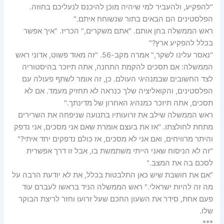
"להפקיע, ולהעביר למי שיהיה מוכן להיכנס לנעליכם בחוזה.
הפלסטינים הם הבאים בתור שנשוחח איתם."
ראש הממשלה בחן אותם. "אתם משקרים," הכריז. "איך אפשר
בכלל להפקיע ארץ?"
"נאסר עלינו לשקר," אמרה מקב-56. "זה מאוד פשוט, אדוני ראש
הממשלה: אם תסכים להקמת התחנה, אתה תיזכר בהיסטוריה
לצד החשובים שבמנהיגי העולם. כן, זה אומר לשתף פעולה עם
הפלסטינים, והקואליציה שלך כנראה לא תחזיק מעמד. אם לא
תסכים, אתה תיזכר כמנהיג האחרון של מדינתך."
ראש הממשלה שילב את זרועותיו בתנועה שניפחה את השרירים
מתחת לחולצתו. "אז את בעצם אומרת שאם אני מסכים, אני נדפק
והיתר מרוויחים, ואם אני לא מסכים, אז כולם נדפקים יחד איתי?"
"זה לא הניסוח שאני הייתי משתמשת בו, אבל זו דרך אפשרית
לסכם בה את המצב."
"אם את חושבת שיש כאן התלבטות בכלל, את לא יודעת הרבה על
מה זה להיות ישראלי." ראש הממשלה הניד בראשו לעברם עוד
פעם אחת, סידר את השעון החכם שעל זרועו וחזר לריצת הבוקר
שלו.
***