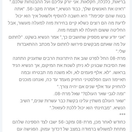
בריאות, כלכלה, חקלאות. אני יורק עליכם ועל ההבטחות שלכם."
"ראינו את האנשים שלך, כבוד הנשיא," אמרה מקב-56. "אתה
בטוח שהם יסכימו?" היא חשבה להוסיף ולשאול איך הוא יכול
לדעת מה הם רוצים כשלא קיים בחירות מזה למעלה מעשור, אבל
החליטה ששום תועלת לא תצמח מזה.
"אני יודע שיש מספיק שחושבים כך," אמר הנשיא בשקט. "לחתום
על מה שאתם מבקשים פירושו לחתום על מכתב ההתאבדות
שלי."
מרת-08 החל לפרט שוב את היתרונות הרבים שתעניק התחנה
ואת הסיבות שבגינן לא ניתן לשנות את המיקום, אך הנשיא הניד
בראשו. "לא. אלף פעמים לא, ולא משנה מה תבטיחו ובמה
תאיימו! העם הפלסטיני החזיק מעמד עד כה, ואנחנו מוכנים
להחזיק עוד אלף שנים אם יהיה צורך."
"ומה לגבי שאר העולם?" שאל מרת-08.
"שאר העולם משתין עלינו בקשת כבר עשרות שנים," השיב
הנשיא. "מבחינתי הוא יכול ללכת לעזאזל."
***
כחודש לאחר מכן, מרת-08 ומקב-56 ישבו לצד הספינה שלהם
מתחת למשולש ברמודה במצב של דכדוך עמוק. הפגישה עם