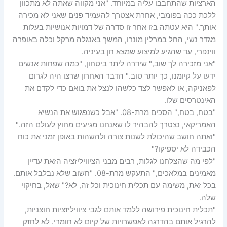
הארציות שהתחבבו עליה במיוחד. "אני מקווה שאתה לא מתכוון
ללכת ככה בפומבי, אחרת אצטרך להעמיד פנים שאני לא מכירה
אותך." היא עטתה בזו אחר זו סדרה של דמויות אנושיות בעלות
מגדר נשי, החל במרלין מונרו, המשך באנגלה מרקל וכלה באופרה
ווינפרי, עד שהגיע למיצוע שמצא חן בעיניה.
"אני מזכירה לך שוב," שידרה ליתר ביטחון, "כמה שפחות אנשים
ידעו על קיומנו, כך יותר טוב." הדבר האחרון שרצו היה לגרום
לפאניקה, או לאפשר לצד כלשהו לנצל את בואם כדי לקדם את
האינטרסים שלו.
"בטח, בטח," הסכים מרת-08. "אבל כשנפגוש את הנשיא
האמריקאי, נצטרך להבהיר לו שאנחנו מגיעים מחוץ לעולם הזה."
"ואתה חושב שהיכולת לשנות צורה ולהשהות באופן זמני את כוח
הכבידה לא יספיקו?"
"לפי מה שהצלחנו לגלות, רבים מבני הציוויליזציה הזאת עדיין
מאמינים במלאכים," התעקש מרת-08. "חשוב שלא נבלבל אותם.
בכל זאת, משימה עם תכלית חינוכית וכל זה, לא?" שאל, בחיקוי
שלה.
"תכלית חינוכית פירושה ללמד אותם לגבי ציוויליזציות חוצניות,
להרגיל אותם בהדרגה לאפשרויות של קיום לא חומרי. לא לחזק