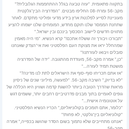
בתקווה פתאומית. "עזה טבעה בגלל ההתחממות הגלובלית?"
מקב-56 ומרת-08 החליפו מבטים. "הפדרציה הבין־גלקטית
מעוניינת לסייע לפלנטת ארץ בידע מדעי ופוליטי מתקדם. לאחר
שתחנת הממסר שלנו תוקם מחדש, המומחים שלנו ישמחו להציע
מתווים חדשים ליישוב הסכסוך בינכם ובין ישראל."
"תבורכו ויבורך זה ששלח אתכם!" קרא הנשיא. "מי היה מאמין
שמהחלל יראו את מצוקת העם הפלסטיני ואת אי־הצדק שאנחנו
סובלים ויבואו לעזרתנו!"
"כן," אמרה מקב-56, מעודדת מהתגובה. "ידה של הפדרציה
מושטת תמיד לעזרה…"
"אז אתם תכריחו סוף-סוף את הישראלים לתת לנו מדינה?"
"לא בדיוק," השיבה מקב-56. "למעשה, מיליוני שנים של ניסיון
מראות שהדרך הטובה ביותר להשגת קדמה ושוויון היא הכללה של
גופים לאומיים בתוך מבנים פדרטיביים רחבים יותר, ששמים דגש
על אוטונומיה אישית…"
"כלומר, אתם תומכים בקולוניאליזם," הכריז הנשיא הפלסטיני.
"קולוניאליזם בין־גלקטי, לא פחות!"
"אנחנו מתחייבים שלא נתמוך בשום הסדר שהושג בכפייה," אמרה
מקב-56.