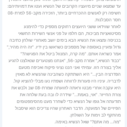
עד שמצאו שניים מיועציו הקרובים של הנשיא ועטו את דמויותיהם:
חשיפה רק לאנשים ההכרחיים ביותר, הזכירה מקב-56 למרת-08
חסר הסבלנות.
לאחר שווידאו ששני היועצים רחוקים מספיק כדי להימנע
מסיטואציות מביכות, הם חלפו על פני אנשי השירות החשאי
בכניסה ומצאו את הנשיא הבא בימים יושב מאחורי שולחן כתיבה
גדול ומעיין באסופה של מסמכים כשראשו בין ידיו. "זה היה מהיר,"
אמר כשראה אותם. "מה קרה, המנוול ביטל את הפגישה?"
"כבוד הנשיא," אמרה מקב-56, "אנחנו מצטערים שנאלצנו להגיע
אליך בצורה הזו. עמיתי ואני הננו נציגי פיקוח ואכיפה מטעם
הפדרציה הבין…" היא השתתקה כשהבינה שהנשיא לא מאזין
לדבריה. עיניו היו פעורות לרווחה ושפתיו נעו מבלי להוציא קול.
היא עקבה אחרי מבטו וראתה לזוועתה שמרת-08 שב ולבש את
צורת החייזר. "אוי, באמת…" שידרה לו ובה בעת שלחה את
תודעתה אל גופו של הנשיא כדי לשחרר מעט מהסימפטומים
הפיזיים של המועקה. הדבר האחרון שהיו צריכים הוא שיסבול
מהתקף לב וימות על השולחן.
"מה… מה אתם?" שאל הנשיא באימה.