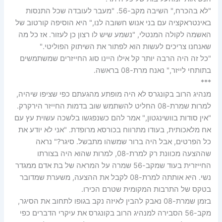
"לא בהכרח," השיבה מקב-56. "מעבר לעובדה שכל התנסות
באינטראקציה עם בני אנוש חשובה לנו," היא הוסיפה קורטוב של
האשמה לקולה המנטלי, "נשמע שיש לו רצון כן לעזור. אז כל מה
שאנחנו צריכים לעשות הוא לפתור את השיתוק הפוליטי."
"כל זה היה הרבה יותר קל אילו היינו סוג החייזרים שמשתמשים
בתותחי לייזר," נאנח מרת-08 בראשה.
***
מנהיג הרוב בקונגרס לא היה מופתע מהגעתם כפי שציפו שיהיה,
למרות שמרת-08 החליט להשתמש שוב בדמות החייזר הירקרק.
"אין סודות בוושינגטון," אמר להם כשנפגשו בלשכה עשוית עץ עם
אח מלאכותית, בעודו מתרווח בכורסא מרופדת. "אני לא יודע את
כל הפרטים, אבל היה ברור שמשהו מתבשל. סיגר?" נראה
שההצעה מכוונת רק למרת-08, למרות שהוא היה בצורתו
החייזרית בעוד שמקב-56 שמרה על המראה של בת אדם ממגדר
נשי. היא אותתה למרת-08 לקבל את ההצעה, משערת שמדובר
בטקס של התרבות המקומית שטרם הכירו.
בזמן שמרת-08 נאבק להבין לאיזה נקב בגופו לתחוב את הסיגר,
מקב-56 הסבירה למנהיג הרוב בקונגרס את עיקרי הדברים כפי