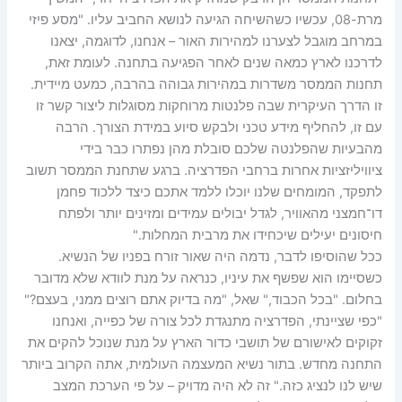
מרת-08, עכשיו כשהשיחה הגיעה לנושא החביב עליו. "מסע פיזי
במרחב מוגבל לצערנו למהירות האור – אנחנו, לדוגמה, יצאנו
לדרכנו לארץ כמאה שנים לאחר הפגיעה בתחנה. לעומת זאת,
תחנות הממסר משדרות במהירות גבוהה בהרבה, כמעט מיידית.
זו הדרך העיקרית שבה פלנטות מרוחקות מסוגלות ליצור קשר זו
עם זו, להחליף מידע טכני ולבקש סיוע במידת הצורך. הרבה
מהבעיות שהפלנטה שלכם סובלת מהן נפתרו כבר בידי
ציוויליזציות אחרות ברחבי הפדרציה. ברגע שתחנת הממסר תשוב
לתפקד, המומחים שלנו יוכלו ללמד אתכם כיצד ללכוד פחמן
דו־חמצני מהאוויר, לגדל יבולים עמידים ומזינים יותר ולפתח
חיסונים יעילים שיכחידו את מרבית המחלות."
ככל שהוסיפו לדבר, נדמה היה שאור זורח בפניו של הנשיא.
כשסיימו הוא שפשף את עיניו, כנראה על מנת לוודא שלא מדובר
בחלום. "בכל הכבוד," שאל, "מה בדיוק אתם רוצים ממני, בעצם?"
"כפי שציינתי, הפדרציה מתנגדת לכל צורה של כפייה, ואנחנו
זקוקים לאישורם של תושבי כדור הארץ על מנת שנוכל להקים את
התחנה מחדש. בתור נשיא המעצמה העולמית, אתה הקרוב ביותר
שיש לנו לנציג כזה." זה לא היה מדויק – על פי הערכת המצב