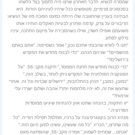
שמסרה לנשיא. הדבר האחרון שרצו היה לתמוך בצד כלשהו
בסכסוכים פנימיים, מטופשים ככל שיהיו לעיניהם הזרות. היא
הבחינה בעניין שהתגובה שלו הייתה כמעט הפוכה מזו של הנשיא:
הדיבורים על צדק, קדמה ופתרון לבעיות האקלים הותירו אותו
משועמם ואפילו חשדן, ואילו כשהסבירה על מיקום התחנה, עיניו
נדלקו לפתע.
"תנו לי לוודא שהבנתי אתכם נכון," אמר כשסיימה. "אתם באתם
מהשמיים?" שניהם הנהנו. "כדי לבנות מחדש את המקדש
בירושלים?"
"כדי לבנות מחדש את תחנת הממסר," תיקנה מקב-56. "על
הפונקציה הפולחנית של המקדש ניתן לוותר, בשלב הזה."
"כמובן, כמובן," הנהן בהתלהבות, "ירושלים שברוח וכל זה. ואחרי
שתעשו את זה, לא יהיו מלחמות יותר? אהבה ושלום ישררו עלי
אדמות?"
"זו התקווה, בהנחה שתטו אוזן להנחיות שיגיעו ממוסדות
הפדרציה."
מנהיג הרוב בקונגרס צנח על ברכיו, ממלמל תפילת הודיה. "כל
מה שתרצו," הכריז. "כל מה שעשינו, עשינו למען היום הזה."
"אנחנו… שמחים לשמוע," אמרה מקב-56, שהופתעה מעט