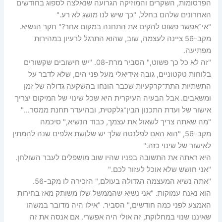
הפרסומות, השקרים והמוזיקה הגרועה שנאלצה לספוג בחודשים
האחרונים שלהם בחלל, "כך שיש לנו מושג לא רע."
"אי־אפשר פשוט להקים את התחנה במקום אחר?" חקר הנשיא.
מקב-56 ציינה לעצמה, שוב, שהוא התרגל לרעיון במהירות
מפתיעה.
"זה לא כל כך פשוט," הסביר מרת-08. "יש חישובים שקשורים
בלוחות טקטוניים, גובה אידיאלי מעל פני הים, שלא לדבר על
התשתיות התת־קרקעיות שכבר הונחו בהשקעה גדולה של זמן
ומשאבים. אבל הבעיה העיקרית היא שכל שינוי של המיקום יצריך
אישור של ועדת התכנון הבין־גלקטית, ובהיעדר תחנת ממסר…"
"מה שאתה צריך לשאול את עצמך, כבוד הנשיא," סיכמה
מקב-56, "הוא האם לפלנטה שלך יש שלושת אלפים שנה להמתין
לאישור של שינוי כזה."
היא ראתה את התשובה בפניו שהיו שוב מושפלים לעבר השולחן.
"אני חושש שלא אוכל לעזור לכם."
"אתה נשיא המעצמה הגדולה בעולם," הזכירה לו מקב-56.
הוא נאנח עמוקות. "אני נשיא שהממשל שלו משותק מאז בחירות
האמצע לפני כמה חודשים," הסביר. "אילו היה מדובר במשהו
שאיננו שנוי במחלוקת, זה אולי היה אפשרי. אם אנסה את זה