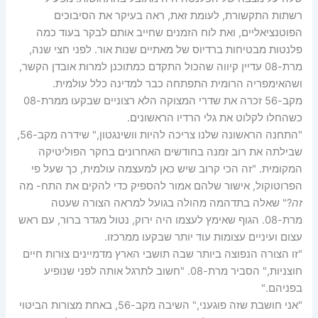
רשתות התקשורת, לעומת זאת, ראה בעיקר את הסיבוכים
הפוטנציאליים, ואת לוח הזמנים שחייב אותם לבקר בעוד כמה
פלנטות מבטיחות ברדיוס של מאתיים שנות אור. לפני חצי שנה,
מרת-08 עדיין קיווה שהכול התקדם כמתוכנן למרות אובדן הקשר,
ושהאימפריה הרומית התפתחה כבר למדינה כלל עולמית.
מקב-56 זכרה את שדרי המצוקה הלא רצוניים שבקעו ממרת-08
כשהחלו לקלוט את גלי הרדיו הראשונים.
"התחנה הראשונה שלנו צריכה להיות וושינגטון," שידרה מקב-56,
שבילתה את רוב זמנה בחודשים האחרונים בחקר הפוליטיקה
המקומית. "זה הכי קרוב שיש כאן למעצמה עולמית, כך שעל פי
הפרוטוקול, אישור שלהם אמור להספיק כדי להקים את התח- מה
זה
?" שאלה בתדהמה מהולה בגועל למראה הצורה שעטה
מרת-08. הגוף שאימץ לעצמו היה ירוק, נטול מגדר ברור, עם ראש
עצום ועיניים עצומות עוד יותר שבקעו ממרכזו.
"זו הצורה הנפוצה ביותר שבה תושבי הארץ מדמיינים צורות חיים
חוצניות," הסביר מרת-08. "חשוב לתרגל אותה לפני שנופיע
בפניהם."
"אני חושבת שזה פוגעני," השיבה מקב-56, באחת מצורות הביטוי