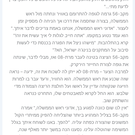
לדעת מתי…"
מקב-56 גרמה לגופה להתרומם באוויר ונחתה מול ראש
הממשלה, בצורה שחסמה את דרכו אך הניחה לו מספיק זמן
לעצור. "אדוני ראש הממשלה, אנחנו באמת צריכים לדבר איתך."
הוא עמד נטוע במקומו. "אתה
חייב
לגלות לי איך עשית את זה!"
קרא בהתלהבות. "מישהו ניצל את הפגרה בכנסת כדי לעשות
סיבוב על המתקנים בנינג'ה ישראל, הא?"
מקב-56 הציצה בטינה לעבר מרת-08 ואז, מבלי לדבר, שינתה
את גופה לצורת החייזר הירקרק.
למרבה הצער – מרת-08 לא ייתן לה לשכוח את זה, ידעה – נראה
שזה שכנע את ראש הממשלה. הוא החוויר, ורעד עבר בו למרות
הזיעה שנקוותה עדיין על ראשו ועל חולצת הריצה הצמודה מדי
שלבש. הוא החל לקרוא למאבטחים שלו, התחרט כנראה
והשתתק שוב.
"אין לנו שום כוונה לפגוע בך, אדוני ראש הממשלה," אמרה
מקב-56 בצליל המרגיע ביותר שהצליחה להפיק ממיתרי הקול
המשונים שהצורה כפתה עליה. "להפך. באנו לשוחח איתך בגלל
המשימה שהוטלה עלינו. נסענו הנה במשך יותר מאלף שנה,