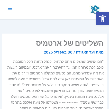
ילוג
תוכן
פתח סרגל נגישות
Main
Menu
השליטים של ארטמיס
מאת
ועד האגודה
/
30 באפריל 2025
"הם אנשים שמצפים מהם לתחזק ולנהל תחנת חלל הסובבת
כוכב לכת מרוחק המיועד להארצה," אמר אלכס, "ובמקום לעשות
את מה שנדרש מהם, הם נסוגים למקלט הטמטום וזורקים את
האחריות על המעטים כאן שיש להם שכל וכישורים." נועה לטשה
בו עיניים. "אתה עושה מחקר סוציולוגי על מטומטמים?" "זו יותר
תצפית שאני עורך מהרגע הראשון שהגעתי לארטמיס," אמר
אלכס. נועה הנהנה בעניין. "ואתה סובל את המטומטמים האלו
כבר שש שנים?" ~~~~~~~~ הצטרפו אל נועה ואלכס בתחנת
החלל "ארטמיס" בעוד נאבקים באויבים המאיימים ביותר