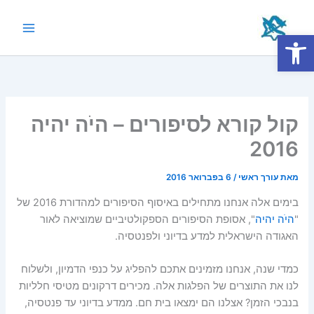
ילוג
תוכן
פתח סרגל נגישות
Main
Menu
קול קורא לסיפורים – היֹה יהיה
2016
מאת
עורך ראשי
/
6 בפברואר 2016
בימים אלה אנחנו מתחילים באיסוף הסיפורים למהדורת 2016 של
"
היֹה יהיה
", אסופת הסיפורים הספקולטיביים שמוציאה לאור
האגודה הישראלית למדע בדיוני ולפנטסיה.
כמדי שנה, אנחנו מזמינים אתכם להפליג על כנפי הדמיון, ולשלוח
לנו את התוצרים של הפלגות אלה. מכירים דרקונים מטיסי חלליות
בנבכי הזמן? אצלנו הם ימצאו בית חם. ממדע בדיוני עד פנטסיה,