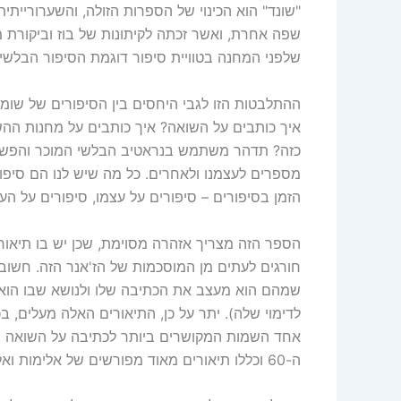
"שונד" הוא הכינוי של הספרות הזולה, והשערורייתי
שפה אחרת, ואשר זכתה לקיתונות של בוז וביקורת מצ
שלפני המחנה בטוויית סיפור דוגמת הסיפור הבלשי 
ההתלבטות הזו לגבי היחסים בין הסיפורים של שומ
איך כותבים על השואה? איך כותבים על מחנות ההש
כזה? תדהר משתמש בנראטיב הבלשי המוכר והפשוט, 
מספרים לעצמנו ולאחרים. כל מה שיש לנו הם סיפור
הזמן בסיפורים – סיפורים על עצמו, סיפורים על הע
הספר הזה מצריך אזהרה מסוימת, שכן יש בו תיאורי
חורגים לעתים מן המוסכמות של הז'אנר הזה. חשוב
שמהם הוא מעצב את הכתיבה שלו ולנושא שבו הוא 
לדימוי שלה). יתר על כן, התיאורים האלה מעלים, ב
אחד השמות המקושרים ביותר לכתיבה על השואה ועל
ה-60 וכללו תיאורים מאוד מפורשים של אלימות ואלימות מינית (ששם הם כן נועדו לשם הריגוש).