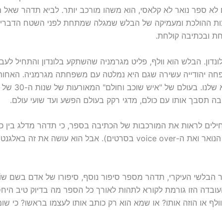
 לא ספר נואר לא קלאסי, הוא משהו מורכב יותר. לביא תדהר שאל 
ות ההולכת ומעמיקה של הבלש שמגלה שמתחת לפני השטח הדברים
חת ובכתיבה קולחת.
 הוא נובמבר 1939. המקום הוא לונדון. הבלש הוא וולף, פליט מגרמניה שהשתקע בלונדו
שפחה יהודייה עשירה שגם היא נמלטה עם משפחתה מגרמניה. האחו
ה תסבך אותו עם כולם, מדגי רקק בעולם הפשע ועד שועי עולם.
לים לראות את המורכבות של הכתיבה בספר, כי תדהר מדלג בין כת
של וולף (המזכיר את הכתיבה בגוף ראשון בספרות הנואר ואת ה-voice over ב
 הבלשי העיקרי, תדהר מספר סיפור נוסף, סיפורו של אדם בשם שוֹמ
עובדה הזו גורמת לקורא לתהות לאורך כל הספר מה בדיוק טיב היחסי
ף או הוזה אותו? או שמא הוא רק כותב אותו לעצמו בראשו? כי שומר,