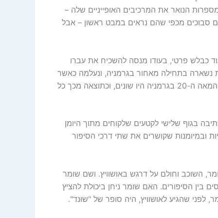
מספרות הנואר את המרכיבים האופייניים שלה –
 סבוכים מכפי שהם נראים במבט ראשון – אבל
ן והתחיל לעבוד כבלש פרטי, בעודו מנסה להשכיח את עברו
ת נשארה בתחילה מאחור בגרמניה, ונעלמה כאשר
ניסתה להצטרף למשפחה בבריטניה. העולם הוא לא שלנו. בעולם של "איש שוכב וחולם" המאורעות של שנות ה-30 של המאה ה-20 בגרמניה היו שונים, וכתוצאה מכך כל
יבה בגוף שלישי לקטעים שלקוחים מתוך היומן
סרטים). אבל הוא עושה את זה באלגנטיות ובמיומנות שקושרים את שתי דרכי הסיפור
ר, השוכב וחולם על דרגש באושוויץ. ושם שומר
ם בין הסיפורים. האם שומר ניחן ביכולת להציץ
 לפני שהגיע לאושוויץ, היה סופר של "שוּנד".