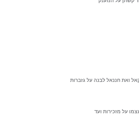
חר קשתן על המענק
ל ואת חננאל לבנה על גזברות
צמו על מזכירות ועד