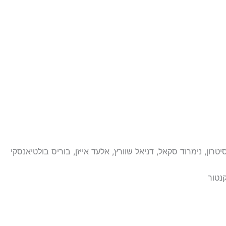
רון, נימרוד סקאל, דניאל שוורץ, אלעד אייזן, בוריס בולטיאנסקי
נטור