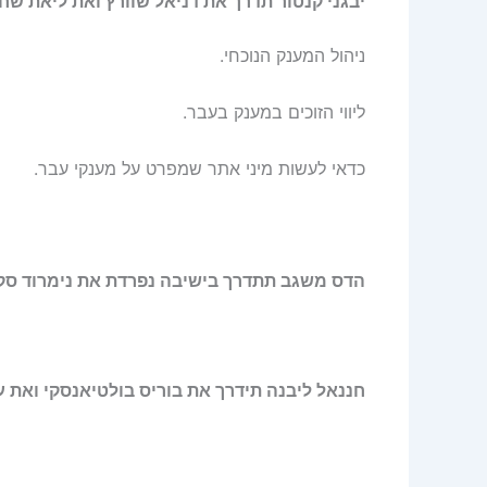
יבגני קנטור תדרך את דניאל שוורץ ואת ליאת ש
ניהול המענק הנוכחי.
ליווי הזוכים במענק בעבר.
כדאי לעשות מיני אתר שמפרט על מענקי עבר.
הדס משגב תתדרך בישיבה נפרדת את נימרוד סקא
חננאל ליבנה תידרך את בוריס בולטיאנסקי ואת ע