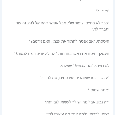
"ואני…?"
"כבר לא בחיים, ציפור שלי. אבל אפשר להתרגל לזה. זה עוד
יתברר לך."
היססתי. "אם אנסה לחתוך את עצמי, האם אדמם?"
העטלף היטה את ראשו בהרהור. "אני לא יודע. רוצה לנסות?"
לא רציתי. "מה עכשיו?" שאלתי.
"עכשיו, כמו שאומרים הצרפתים, סה לה ווי."
"אתה שמוק."
"זה נכון. אבל מה יש לך לעשות לגבי זה?"
רציתי לבכות. "למה אני? מה עשיתי לך?"