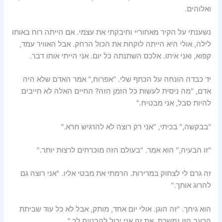
ואלוהים.
נשענתי על הקיר מאחוריי וחיבקתי את עצמי. אם הייתה רוח באותו
לילה, אולי היא הייתה לוקחת את הכול הרחק. אבל האוויר עמד,
קפוא, ואני איתו. אלכס השתנתה כל יום. אני הייתי אותו דבר.
יד כבדה הונחה על הכתף שלי. "אפרוח," אמר האדם שלא היה
אדם, "מה ניסית לעשות כל הזמן הזה? החיים האלה לא חייבים
להיות סבל, אני מבטיח."
"בבקשה," בכיתי, "אני רק רוצה לא להרגיש חרא."
"זו הבעיה," הוא אמר. "בעולם הזה מוכרחים לרצות יותר."
זה גרם לי לצחוק במרירות. הרמתי את מבטי אליו. "אני רוצה גם
להרוג אותך."
הוא גיחך. "זה הוגן. אולי יום אחד, מותק, אבל לא כל עוד שביתת
הרעב הזו נמשכת, את זה אני יכול להבטיח לך."