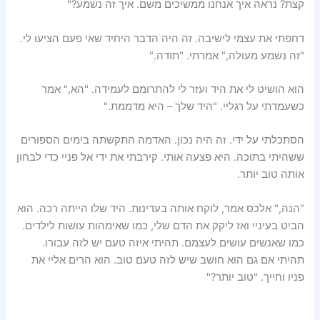
קצת? נראה איך אנחנו ממשיכים משם. איך זה נשמע?"
דחפתי את עצמי לישיבה. זה היה הדבר היחיד שאי פעם הציעו לי.
"זה נשמע מעולה," אמרתי. "תודה."
הוא הושיט לי את היד ועזר לי להתרומם לעמידה. "הא," אמר
כשעמדתי על רגליי. "היד שלך – היא מדממת."
הסתכלתי על ידי. זה היה נכון. האדמה התקשתה בימים הספורים
ששהיתי בתוכה. היא פצעה אותי. קירבתי את ידי אל פניי כדי לבחון
אותה טוב יותר.
"הנה," אלכס אמר, לוקח אותה בעדינות. היד שלו הייתה רכה. הוא
הביט בעיניי ואז ליקק את הדם שלי, כמו שאימהות עושות לילדים.
כמו שאנשים עושים לעצמם. תהיתי איזה טעם יש לזה עבורו.
תהיתי אם גם הוא חושב שיש לזה טעם טוב. הוא הרים אליי את
פניו וחייך. "טוב יותר?"