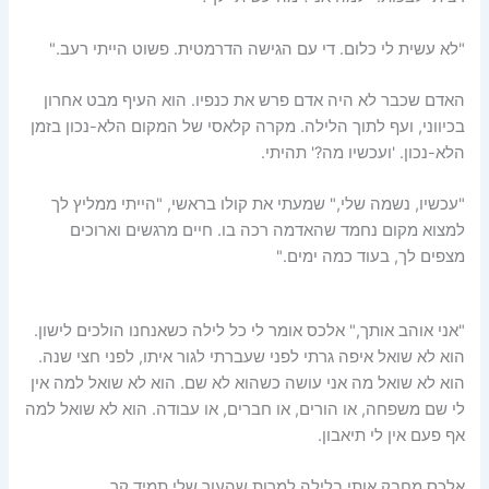
"לא עשית לי כלום. די עם הגישה הדרמטית. פשוט הייתי רעב."
האדם שכבר לא היה אדם פרש את כנפיו. הוא העיף מבט אחרון
בכיווני, ועף לתוך הלילה. מקרה קלאסי של המקום הלא-נכון בזמן
הלא-נכון. 'ועכשיו מה?' תהיתי.
"עכשיו, נשמה שלי," שמעתי את קולו בראשי, "הייתי ממליץ לך
למצוא מקום נחמד שהאדמה רכה בו. חיים מרגשים וארוכים
מצפים לך, בעוד כמה ימים."
"אני אוהב אותך," אלכס אומר לי כל לילה כשאנחנו הולכים לישון.
הוא לא שואל איפה גרתי לפני שעברתי לגור איתו, לפני חצי שנה.
הוא לא שואל מה אני עושה כשהוא לא שם. הוא לא שואל למה אין
לי שם משפחה, או הורים, או חברים, או עבודה. הוא לא שואל למה
אף פעם אין לי תיאבון.
אלכס מחבק אותי בלילה למרות שהעור שלי תמיד קר.