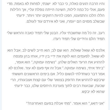
והיו הרבה רגעים כאלה, כי כבר לא ישנתי, לפחות לא באמת. מדי
פעם, אולי כל כמה לילות, השינה הייתה נופלת עליי, אך הלילות
הללו הלכו והתמעטו, הפכו להיות רחוקים יותר ויותר. ידעתי
שבשלב מסוים הם ייגמרו, ואני לא אירדם עוד לעולם.
רעב. זה כל מה שחשבתי עליו. הבטן שלי תמיד כאבה והראש שלי
תמיד הלם והידיים שלי תמיד רעדו.
אלכס לא שואל שאלות. הוא שם לב; הוא חייב לשים לב. אבל הוא
לא שואל. לפעמים הוא לוקח את ידיי בין ידיו, אוחז בהן ומנסה
להרגיע את הרעד האלים שלהן. "נשימה עמוקה," הוא אומר,
"ביחד איתי, נשימה עמוקה." אבל זה אף פעם לא עזר. ואלכס לא
אמר דבר כשחדלתי לנשום כליל. אם בימים הראשונים חששתי
שיבקש להרגיש את הדופק בצוואר שלי עם קצות אצבעותיו, הרי
שכעת, שבועות רבים לתוך מערכת היחסים שלנו, כבר ידעתי
שהוא לא יבקש.
"אני דואג," הוא אומר. "מתי אכלת בפעם האחרונה?"