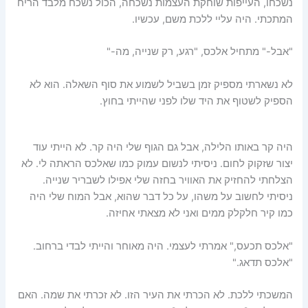
נשכחו, העייפות שוחקת העצמות נשכחה, הכול נשכח מלבד הריח
המתכתי. היה עליי ללכת משם, עכשיו.
"אבל-" מתחיל אלכס, "רגע, רק שנייה, מה-"
לא נשארתי מספיק זמן בשביל לשמוע את סוף השאלה. הוא לא
הספיק לשטוף את היד שלו לפני שהייתי בחוץ.
היה קר באותו הלילה, אבל גם הגוף שלי היה קר. לא הייתי עוד
יצור שזקוק לחום. ניסיתי לנשום עמוק כמו שאלכס הראתה לי. לא
הצלחתי להחזיק את האוויר בחזה שלי אפילו לשבריר שנייה.
ניסיתי לחשוב על משהו, על כל דבר שהוא, אבל המוח שלי היה
כמו קיר חלקלק ממים ואני לא מצאתי אחיזה.
"אלכס תכעס," אמרתי לעצמי. היה מאוחר והייתי לבדי ברחוב.
"אלכס תדאג."
המשכתי ללכת. לא הכרתי את העיר הזו. לא זכרתי את שמה. האם