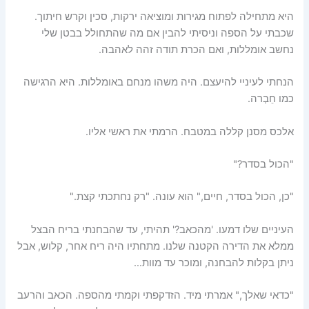
היא מתחילה לפתוח מגירות ומוציאה ירקות, סכין וקרש חיתוך.
שכבתי על הספה וניסיתי להבין אם מה שהתחולל בבטן שלי
נחשב אומללות, ואם הכרת תודה זהה לאהבה.
הנחתי לעיניי להיעצם. היה משהו מנחם באומללות. היא הרגישה
כמו חֵבְרה.
אלכס מסנן קללה במטבח. הרמתי את ראשי אליו.
"הכול בסדר?"
"כן, הכול בסדר, חיים," הוא עונה. "רק נחתכתי קצת."
העיניים שלו דמעו. 'מהכאב?' תהיתי, עד שהבחנתי בריח הבצל
ממלא את הדירה הקטנה שלנו. מתחתיו היה ריח אחר, קלוש, אבל
ניתן בקלות להבחנה, ומוכר עד מוות…
"כדאי שאלך," אמרתי מיד. הזדקפתי וקמתי מהספה. הכאב והרעב