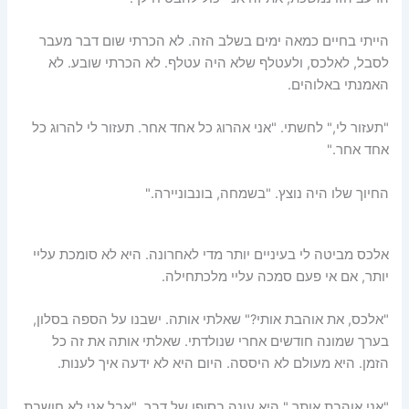
הייתי בחיים כמאה ימים בשלב הזה. לא הכרתי שום דבר מעבר
לסבל, לאלכס, ולעטלף שלא היה עטלף. לא הכרתי שובע. לא
האמנתי באלוהים.
"תעזור לי," לחשתי. "אני אהרוג כל אחד אחר. תעזור לי להרוג כל
אחד אחר."
החיוך שלו היה נוצץ. "בשמחה, בונבוניירה."
אלכס מביטה לי בעיניים יותר מדי לאחרונה. היא לא סומכת עליי
יותר, אם אי פעם סמכה עליי מלכתחילה.
"אלכס, את אוהבת אותי?" שאלתי אותה. ישבנו על הספה בסלון,
בערך שמונה חודשים אחרי שנולדתי. שאלתי אותה את זה כל
הזמן. היא מעולם לא היססה. היום היא לא ידעה איך לענות.
"אני אוהבת אותך," היא עונה בסופו של דבר. "אבל אני לא חושבת