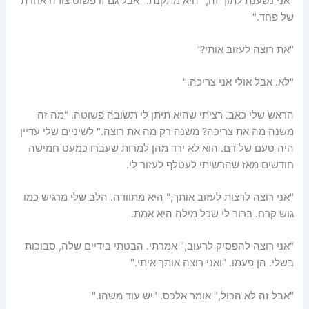
"אני נשענת לתוך זה," היא מתקנת. "אבל גם זו פשוט צורה אחרת
של פחד."
"את רוצה לעזוב אותי?"
"לא. אבל אולי אני צריכה."
הראש שלי כאב. רציתי שהיא תיתן לי תשובה פשוטה. "מה זה
משנה מה את צריכה? משנה רק מה את רוצה." לשיניים שלי עדיין
היה טעם של דם. הוא לא ירד מהן למרות שעברו כמעט חמישה
חודשים מאז שהרשיתי לעטלף לעזור לי.
"אני רוצה לרצות לעזוב אותך," היא מתוודה. הלב שלי מרגיש כמו
גוש קרח. ברור לי שכל מילה היא אמת.
"אני רוצה להפסיק לרעוב," אמרתי. הבטתי בידיים שלה, סבוכות
בשלי. הן פעמו. "ואני רוצה אותך איתי."
"אבל זה לא הכול," אומר אלכס. "יש עוד משהו."