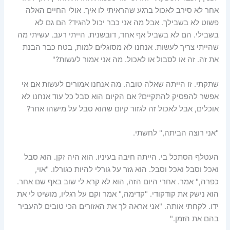
אחר לא סירב לאכול ברגע שהראיתי לו איך. אולי החיים האלה
פשוט לא בשבילך. אבל מה אני כבר יכול להגיד? הם גם לא
בשבילי. הם לא בשביל אף אחד, דובשנית. הייתי רעב. עשיתי מה
שהייתי צריך לעשות. אנחנו לא מסוגלים למות, בטח כבר הבנת
את זה. זה או לסבול או לאכול. מה אני אמור לעשות?"
שתקתי. זו הייתה שאלה טובה. מה אנחנו אמורים לעשות אם אי
אפשר להפסיק להתקיים? אם הקיום הוא סבל כל עוד אנחנו לא
אוכלים, אבל לאכול זה לגזור קיום שהוא סבל על מישהו אחר?
"אני רוצה הביתה," לחשתי.
העטלף הסתכל בי. הייתה חיבה בעיניו. הוא היה זקן. הוא סבל
ואכל וסבל ואכל וסבל. הוא גזר על גורלי להיות כגורלו. "אוי,
כפרה," אמר. אחרי היום הזה, הוא לא קרא לי שוב באף שם אחר.
הוא נישק את קודקודי. "קדימה," אמר וקם על רגליו, מושיט לי את
ידו. לקחתי אותה. "אני אראה לך את האזורים הכי טובים להעביר
בהם את הזמן."