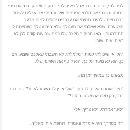
לו יכולתי, הייתי בוכה. אבל לא יכולתי. במקום זאת קברתי את פניי
בחזהו ונשכתי את הלחי הפנימית שלי ותהיתי אם אצליח לשרוד
ככה חיים שלמים. תהיתי אם ערפדים יכולים למות מרעב.
הצטערתי שלא שאלתי את העטלף שלא היה עטלף כשהייתה לי
ההזדמנות – מאז הביקור הקצר שלו כמה שבועות קודם לכן לא
ראיתי אותו שוב.
"הלוואי שיכולתי למות," מלמלתי. לא חשבתי שאלכס שומע. אם
כן, הוא לא מעיר על כך. הוא ליטף את השיער שלי.
נשארנו כך במשך זמן מה.
"היי," אומרת אלכס לבסוף, "אולי אכין לך משהו לאכול? שום דבר
כבד, רק סלט או משהו. בסדר?"
"לא," אמרתי. "לא צריך, אל-"
"זה בסדר," היא אומרת ונעמדת, דוחפת אותי מעליה.