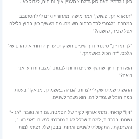
כאן נולדתי? האם כאן גדלתי? מעניין איך זה היה, לגדול כאן.
"תראו אותך, פשוש," אמר מישהו מאחוריי וגרם לי להסתובב
במהרה. "לגמרי לבד ברחוב השומם. מה מעשיך כאן בחוץ בלילה
אפל שכזה, שושנה?"
"לך תזדיין," סיננתי דרך שיניים חשוקות. עדיין הרחתי את הדם של
אלכס. "זה הכול באשמתך."
הוא חייך חיוך שחשף שיניים חדות ולבנות. "מצב רוח רע, אני
רואה?"
הרגשתי שמתחשק לי לצרוח. "גם זה באשמתך, מניאק!" בעטתי
בפח הזבל שעמד לידנו. הוא נשבר לשניים.
"זין!" קראתי. נתתי אגרוף לקיר של הסמטה. גם הוא נשבר. "אני-"
נשמתי בכבדות, למרות שכלל לא הצטרכתי לנשום. "אני רע-",
והשתנקתי. התקפלתי לשניים ואחזתי בבטן שלי. רציתי למות.