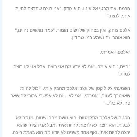
הרמתי את מבטי אל עיניו. הוא צודק. "אני רוצה שתרצה להיות
איתי. לנצח."
אלכס צוחק, ואין בצחוק שלו שום הומור. "כמה נואשים נהיינו,"
הוא אומר. זה נשמע כמו גזר דין.
"אלכס," אמרתי.
"חיים," הוא אומר. "אני לא יודע מה אני רוצה. אבל אני לא רוצה
למות."
השמעתי צליל קטן של עצב. אלכס מחבק אותי. "יכול להיות
שאצטרך לעזוב," אמרתי. "אני לא… זה לא אפשרי עבורי להישאר
פה. לא בלי…"
הפנים של אלכס מתקמטות. הוא נושם מהר ושטוח, מנסה לא
לבכות. הוא רוצה לא לרצות להיות איתי. אבל אני רציתי שהוא
ירצה להיות איתי. ואף אחד משנינו לא יודע מה הוא באמת רוצה.