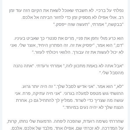
נפלתי על ברכיי. לא חשבתי שאוכל לשאת את הקיום הזה עוד זמן
רב. אולי אפילו לא מספיק זמן כדי לחזור הביתה אל אלכס.
"בבקשה," אמרתי, "תעשה שזה ייפסק."
הוא כרע מולי וחפן את פניי, מרים את סנטרי כך שאביט בעיניו.
"דם," הוא אמר, "יפסיק את זה. זה הפתרון היחיד, אוצר שלי. ואני
לא יכול לעשות את זה עבורך. הלוואי ויכולתי לעזור."
"אבל אתה לא באמת מתכוון לזה," אמרתי ורעדתי. "אתה נהנה
מהסבל שלי."
"לא," הוא אמר. "אני אדיש לסבל שלך." זה היה יותר גרוע.
הרגשתי גוש מטפס למעלה בגרוני. "אני חיה עתיקה, פרח. אני
עושה מה שצריך כדי לשרוד. ממליץ לך להתחיל גם כן. אחרת
הנצח שלך לא יהיה נעים במיוחד."
שחררתי נשימה רועדת, שהפכה ליפחה. הדמעות שלי נחתו, קרות,
על המדרכה. לא זכרתי שם, אפילו אחד, מלבד של אלכס. אלכס,