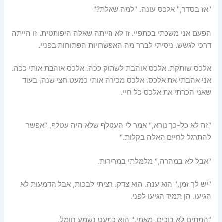
"אז בסדר," אלכס עונה. "למה שאלת?"
הפעם אני משכתי בכתפיי. זו לא הייתה שאלה היפותטית. זו הייתה
דרכי לגשש. ניסיתי לברר מה האפשרויות הפתוחות בפניי.
אלכס שותקת. אלכס אוהבת לשתוק ככה. אלכס אוהבת אותי ככה.
אני אהבתי את אלכס. אלכס מכירה אותי כמעט חצי שנה, בעוד
שאני הכרתי את אלכס כל חיי.
"זה לא כל-כך נורא," אמר לי העטלף שלא היה עטלף, "אפשר
להתרגל לחיים האלה בקלות."
"אבל לא במהרה," מלמלתי במרירות.
"יש לך זמן," הוא ענה. הוא צדק. רציתי לבכות, אבל הדמעות לא
הגיעו. הן תמיד הגיעו לפני.
"המתים לא בוכים, מאמי." הוא כמעט נשמע חומל.