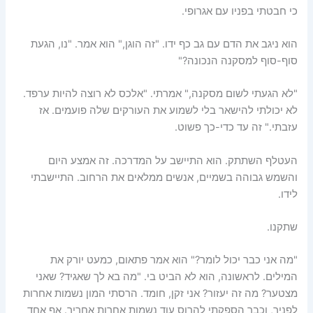
כי חבטתי בפניו עם אגרופי.
הוא ניגב את הדם עם גב כף ידו. "זה הוגן," הוא אמר. "נו, הגעת
סוף-סוף למסקנה הנכונה?"
"לא הגעתי לשום מסקנה," אמרתי. "אלכס לא רוצה להיות ערפד.
לא יכולתי להישאר בלי לשמוע את העורקים שלה פועמים. אז
עזבתי." זה עד כדי-כך פשוט.
העטלף השתתק. הוא התיישב על המדרכה. זה אמצע היום
והשמש גבוהה בשמיים, אנשים ממלאים את הרחוב. התיישבתי
לידו.
שתקנו.
"מה אני כבר יכול לומר?" הוא אמר פתאום, כמעט יורק את
המילים. לראשונה, הוא לא הביט בי. "מה בא לך שאגיד? שאני
מצטער? מה זה יעזור? אני זקן, חומד. הרסתי המון נשמות אחרות
לפניך, וכבר הספקתי להרוס עוד נשמות אחרות אחריך. אף אחד