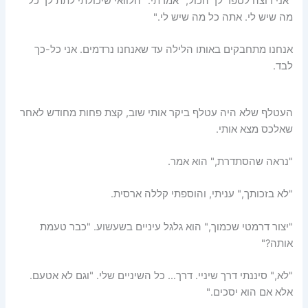
"אני רוצה לספר לך הכול," אמרתי. "הלוואי שיכולתי לתת לך כל
מה שיש לי. אתה כל מה שיש לי."
אנחנו מתחבקים באותו הלילה עד שאנחנו נרדמים. אני כל-כך
לבד.
העטלף שלא היה עטלף ביקר אותי שוב, קצת פחות מחודש לאחר
שאלכס מצא אותי.
"נראה שהסתדרת," הוא אמר.
"לא בזכותך," עניתי, והוספתי קללה ארסית.
"יצור דרמטי שכמוך," הוא גלגל עיניים בשעשוע. "כבר טעמת
אותה?"
"לא," סיננתי דרך שיניי. דרך… כל השיניים שלי. "וגם לא אטעם.
אלא אם הוא יסכים."