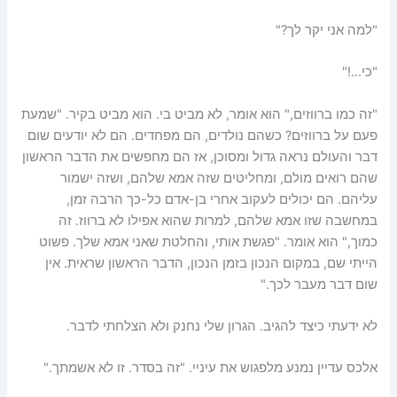
"למה אני יקר לך?"
"כי…!"
"זה כמו ברווזים," הוא אומר, לא מביט בי. הוא מביט בקיר. "שמעת
פעם על ברווזים? כשהם נולדים, הם מפחדים. הם לא יודעים שום
דבר והעולם נראה גדול ומסוכן, אז הם מחפשים את הדבר הראשון
שהם רואים מולם, ומחליטים שזה אמא שלהם, ושזה ישמור
עליהם. הם יכולים לעקוב אחרי בן-אדם כל-כך הרבה זמן,
במחשבה שזו אמא שלהם, למרות שהוא אפילו לא ברווז. זה
כמוך," הוא אומר. "פגשת אותי, והחלטת שאני אמא שלך. פשוט
הייתי שם, במקום הנכון בזמן הנכון, הדבר הראשון שראית. אין
שום דבר מעבר לכך."
לא ידעתי כיצד להגיב. הגרון שלי נחנק ולא הצלחתי לדבר.
אלכס עדיין נמנע מלפגוש את עיניי. "זה בסדר. זו לא אשמתך."