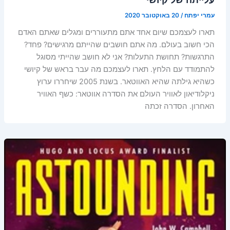
עמרי יפתח
/
20 באוקטובר 2020
תארו לעצמכם שיום אחד אתם מתעוררים ומגלים שאתם האדם
הכי חשוב בעולם. מה אתם חושבים שהייתם מרגישים? פחד?
התרגשות? תחושת התעלות? אני לא חושב שהייתי מסוגל
להתמודד עם הלחץ. תארו לעצמכם מה עבר בראש של קיושי
כשהיא גילתה שהיא האווטאר. בשנת 2005 שיחררו ערוץ
ניקלודיאון לאוויר העולם את הסדרה אווטאר: כשף האוויר
האחרון. הסדרה זכתה