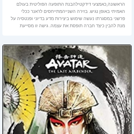
הראשונה,כאמצעי דידקטילהבנת התופעה הפוליטית בעולם
האמיתי באופן נגיש. בזירה השנייהמתייחסים לז'אנר ככלי
פרשני במסגרתו נעשה שימוש ביצירות מדע בדיוני ופנטסיה על
מנת להבין כיצד חברה תופסת את עצמה. גישה זו מסייעת