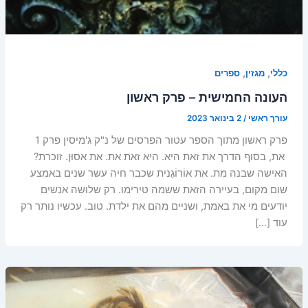
,
,
כללי
מגזין
ספרים
העונה החמישית – פרק ראשון
עורך ראשי
/
2 בינואר 2023
פרק ראשון מתוך הספר עטור הפרסים של נ"ק ג'מיסין פרק 1
את, בסוף הדרך את זאת היא. היא זאת את. את אסוּן. זוכרת?
האישה שבנהּ מת. את אוֹרוֹגֵנית שכבר חיה עשר שנים באמצע
שום מקום, בעיירה הזאת ששמה טירימו. רק שלושה אנשים
יודעים מי את באמת, ושניים מהם את ילדת. טוב. עכשיו נותר רק
עוד […]