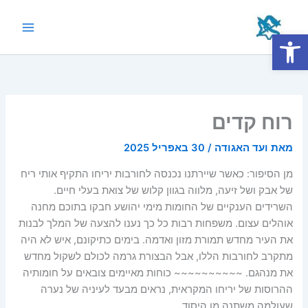
ילוג
תוכן
פתח סרגל נגישות
Main
Menu
רוח קדים
מאת
ועד האגודה
/
30 באפריל 2025
מן הסיפור: כאשר שיירתנו נכנסה לחורבות יריחו התקיף אותי ריח
של אבק ושל זיעה, מלווה בגוון קלוש של צואת בעלי חיים.
השרידים הענקיים של החומות מימי יהושע חבקו בתוכם מחנה
אוהלים עצום. משפחות רבות כל כך נענו להצעה של המלך לבנות
את העיר מחדש תמורת מזון ואדמה. בימים כתיקונם, איש לא היה
מתקרב לחורבות הללו, אבל הבצורת גרמה לכולם לשקול מחדש
את מנהגם. ~~~~~~~~~~ כוחות מאיימים צובאים על חומותיה
ההרוסות של יריחו המקראית, נראים מבעד לעיניה של נערה
שעולמה משתנה מן היסוד.