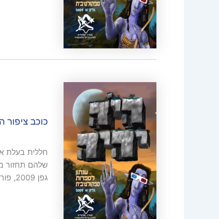
כוכב ציפור 
חללית בעלת אי
שלהם תחזור מ
גפן 2009, פורסם לראשונה בכתב העת המקוון "בלי פאניקה"….