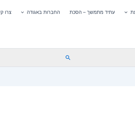
ת
עתיד מתמשך – הסכת
החברות באגודה
צרו ק
חיפוש