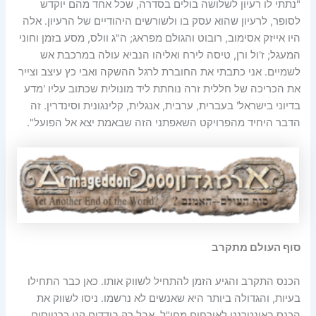
"נתתי לו רעיון לשלושה בולים בסדרה, שכל אחד מהם יוקדש
לסופר, לרעיון שהוא עסק בו ולשורשים היהודיים של הרעיון. אלה
היו אייזק אסימוב, רובוט והגולם מפראג; ה"ג וולס, מסע בזמן וחוני
המעגל; ז'ול ורן, טיסה לירח ואליהו הנביא עולה במרכבת אש
לשמיים. אני כתבתי את החוברת לרגל ההשקה ואבי כץ עיצב וצייר
את הכריכה של חללית זרה נוחתת ליד מונולית שכתוב עליו 'מדע
בדיוני בישראל' בעברית, ערבית, אנגלית, קלינגונית וסינדרין. זה
הדבר היחיד מהפרויקט השאפתני הזה שבאמת יצא אל הפועל".
סוף העולם מתקרב
הכנס התקרב והגיע הזמן להתחיל לשווק אותו. כאן כבר התחילו
בעיות, והגדולה ביותר היא שאנשים לא נרשמו. ניסו לשווק את
הכנס באינטרנט לאורחים מחו"ל, אבל רק בודדים קנו כרטיסים.