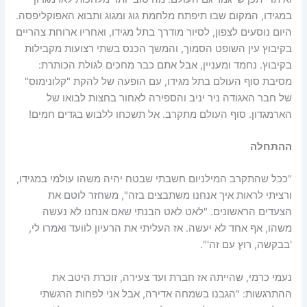
במגידו, המקום שבו תיפתח מלחמת גוג ומגוג ותבוא האפוקליפסה.
היום נוסעים לצפון, לסיור מודרך בתל מגידו, ואחריו ארוחת צהריים
בקיבוץ עין השופט הסמוך, והמשך הכנס בשתי רצועות מקבילות
בקיבוץ. נחמד ומעניין, אבל אתם כבר מחכים לגולת הכותרת:
מסיבת סוף העולם בתל מגידו, עם הופעה של להקת "קלונימוס"
של חבר האגודה ניר יניב והספירה לאחור בחצות לבואו של
הארמגדון. סוף העולם מתקרב. אל תשכחו ללבוש בגדים חמים!
ההתחלה
"ככל שהתקרב המילניום חשבתי שבטח יהיה משהו עולמי במגידו,
ורציתי לראות איך אנחנו משתבצים בזה", משחזר לוטם את
הצעדים הראשונים. "לאט לאט הבנתי שאם אנחנו לא נעשה
משהו, אף אחד לא יעשה. אז העליתי את הרעיון לוועד ואמרו לי,
'בבקשה, רוץ עם זה'".
נעמי כרמי, שהייתה אז חברת ועד צעירה, זוכרת היטב את
ההתרגשות: "הגבנו בשמחה אדירה, אבל אני לפחות הרגשתי