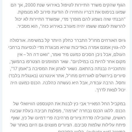
הגוף שהקים משרד התיירות לטיפול באירועי שנת 2000, אך הם
שמעו בנימוס את דבריו והחזירו לו הודעת סירוב לא מנומקת.
"הבנתי שזה נשמע להם מופרך מדי, שמשרד התיירות לא יכול
להרשות לעצמו ששמו יהיה מעורב באירוע כזה", הוא מסביר.
גיוס האורחים מחו"ל התברר כחלק היותר קל במשימה. אורסולה
לה-גווין אמנם אמרה באדיבות שהיא מבוגרת מדי לנסיעות ברחבי
העולם, אבל ניבן הסכים כמעט מיד ואמר, "וואט דה הל – אין
מקום אחר להיות בו במילניום". שאר המוזמנים הצטרפו בהמשך,
והתוכנייה נבנתה בהתאם. נשאר לארגן את המסיבה ב"אומן 17",
סיורים בירושלים לאורחים מחו"ל, אתר אינטרנט (באנגלית בלבד)
וחסל. הרבה עבודה, אבל היא נעשתה כהלכה. הכנס כמעט היה
יכול לצאת לדרך.
במקביל החל המאייר אבי כץ לבנות את הקונספט הוויזואלי של
הכנס. ללוגו הכנס נבחרה "ארמה", מפלצת חביבה בעלת שבעה
ראשים, שהובילה סדרת ציורים מרהיבה פרי דמיונו של כץ, שאף
פיתח עלילות שלמות סביבם. הציורים מוצגים גם היום באתר של