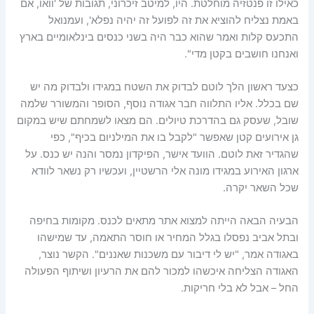
כאילו זו פנטזיה מוחלטת. היו, למיטב זיכרוני, תגובות של 'וואו, אם
באמת נצליח להוציא את זה לפועל זה יהיה נפלא', ועמנואל
התכעס קלות ואמר שהוא כבר היה בשני כנסים בינלאומיים בארץ
ואנחנו חושבים בקטן מדי".
כצעד ראשון הלך לוטם לבדוק את השטח במגידו ולבדוק מה יש
שם בכלל. אליו התלווה חבר אגודה נוסף, הסופר והמשורר שלמה
שובל, שעסק גם בהדרכת טיולים. הם מצאו לשמחתם שיש במקום
גן אירועים קטן שאפשר "לקבל בו את המילניום בכיף", כפי
שהגדיר זאת לוטם. הוועד אישר, הפיקדון נמסר והנה יש כנס. על
ארגון האירוע במגידו מונה אלי הרשטיין, ועכשיו רק נשאר לוודא
שכל השאר יקרה.
הבעיה הבאה הייתה למצוא אתר מתאים לכנס. מקומות בחיפה
ובתל אביב נפסלו בגלל המחיר או חוסר התאמה, עד שמישהו
באגודה אמר, "יש לי דיבור עם משכנות שאננים". הקשר נוצר,
האגודה הצליחה איכשהו למכור להם את הרעיון ושיתוף הפעולה
החל – אבל לא בלי חריקות.