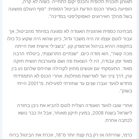
תאורגן תוכנית חלופית והכנס יקום לתחייה. כשזה לא קרה,
הופיעה באתר הכנס הודעת הביטול הסופית: "סוף העולם מושעה
בשל מהלך האירועים האפוקליפטי במדינה".
מבחינה כספית וארגונית האגודה לא נפגעה במיוחד מהביטול, אך
עבור לוטם עצמו זה היה משבר גדול, כיוון שהוא היה שקוע כל כולו
בתקופה ההיא בניהול ארמגדון.קון. "בשבילי אישית זאת הייתה
מכה קשה", הוא מודה כיום. "שנתיים התרוצצתי, ביטלתי הרבה
מאוד זמן עבודה, היו לי הוצאות פה ושם ומעורבות רגשית חזקה
מאוד. התעסקתי עם אנשים מחוץ לקהילה שהיחס שלהם נע בין
עוין, דרך ציני ועד לאדישות מוחלטת. אחרי הכנס לא התמודדתי
מחדש לוועד ועברו שנים עד שחזרתי לפעילות. מ־2001 הייתי
בשוק".
אחרי שובו לוועד האגודה הצליח לוטם להביא את ניבן בחזרה
לישראל בשנת 2008, במעין תיקון מאוחר, אבל זה כבר נושא
לכתבה אחרת.
כרמי, שהייתה אז רק בת קצת יותר מ־18, זוכרת את הביטול ברוח