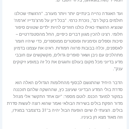
המאייר (avikatz.net), בליווי הסברים.
ועד האגודה נהייה בינתיים יותר ויותר מעורב. "הרגשתי שכולנו
חולמים בקול רם", נזכרת כרמי. "בכל דיון על מרצ'נדייז 'ארמה'
שנוציא הרגשתי כאילו כולנו חוזרים להיות ילדים שטווים סיפור
חלומי. רצינו להכין מגוון דברים כיפיים, החל מהסטנדרטיים –
סיכות וספלים וסימניות ופוסטרים ממוספרים, כדי שיהיו חומר
לאספנים, וכלה בבובות פרווה חמודות. ראינו את עצמנו בדמיון
מתהלכים עם ניבן ושאר סופרים גדולים, מקשקשים עם חובבי
מדע בדיוני מכל מקום בעולם וחוגגים את כל זה במופע זיקוקים
ענק".
הדבר היחיד שהתגשם לבסוף מהחלומות הגדולים האלה הוא
סדרת בולי המדע הבדיוני שעיצב כץ, שההשקה שלהם תוכננה
במקור למועד הכנס. לוטם מספר: "יום אחד התקשר אלי מנהל
מדור הפקת בולים בשירות הבולאי ואמר שהוא רוצה לעשות סדרת
בולים. הצעתי לו שיום הופעת הבול יהיה ב־31 בדצמבר במגידו,
וזה מאוד מצא חן בעיניו.