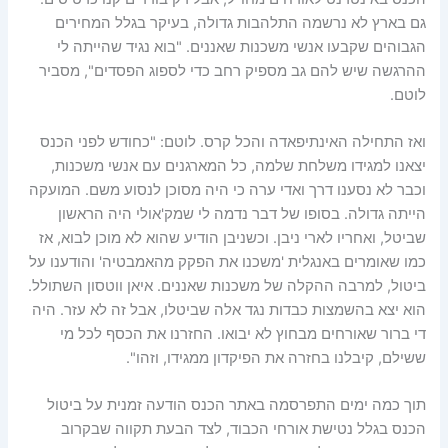
גם בארץ לא נרשמה התלהבות גדולה, בעיקר בגלל המחירים
הגבוהים שקבעו אנשי משכנות שאננים. "בוא נגיד שהייתה לי
ההרגשה שיש להם גב מספיק רחב כדי לספוג הפסדים", מסביר
לוטם.
ואז התחילה האינתיפאדה והכל קרס. לוטם: "כחודש לפני הכנס
יצאנו למגידו משלחת שלמה, כל המארגנים עם אנשי משכנות,
וכבר לא נסענו דרך ואדי ערה כי היה מסוכן לנסוע משם. המועקה
הייתה גדולה. בסופו של דבר נדמה לי שמק'אולי היה הראשון
שביטל, ואחריו לארי ניבן. וכשניבן הודיע שהוא לא מוכן לבוא, אז
כמו שאומרים באנגלית 'משכנו את הפקק מהאמבטיה' והודענו על
ביטול, למרבה ההקלה של משכנות שאננים. איאן ווטסון השתולל.
הוא יצא בהשמצות כבדות נגד אלה שביטלו, אבל זה לא עזר. היה
די ברור שאורחים מבחוץ לא יבואו. החזרנו את הכסף לכל מי
ששילם, קיבלנו בחזרה את הפיקדון ממגידו, וזהו".
תוך כמה ימים התפרסמה באתר הכנס הודעה זמנית על ביטול
הכנס בגלל נטישת אורחי הכבוד, לצד הבעת תקווה שבקרוב