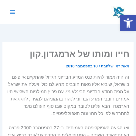
ילוג
תוכן
פתח סרגל נגישות
Main
Menu
חייו ומותו של ארמגדון.קון
מאת
רמי שלהבת
/
10 בספטמבר 2016
זה היה אמור להיות כנס המדע הבדיוני הגדול שהתקיים אי פעם
בישראל, שיביא אליו מאות חובבים מהעולם כולו ויעלה את ישראל
על מפת המדע הבדיוני הבינלאומי. עם פרוץ המילניום השלישי היו
אמורים חובבי המדע הבדיוני לנהור בהמוניהם למגידו, לחגוג את
הארמגדון הבא עלינו לטובה במקום שבו סוף העולם נועד
להתרחש לפי כל החזיונות האפוקליפטיים.
ואז הגיעה האפוקליפסה האמיתית. ב-27 בספטמבר 2000 פרצה
האינתיפאדה השנייה – הפגנות אלימות התרחשו לאורך כביש ואדי