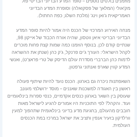
מוזמנים בולטים נוספים – סופר המדע הבדיוני הבריטי פול
מק'אולי (המלאך של פסקואלה) וסופרת המדע הבדיוני
האמריקאית ג'ואן וינג' (מלכת השלג; כפת החתול).
מנחה האירוע המרכזי של הכנס היה אמור להיות סופר המדע
הבדיוני הבריטי איאן ווטסון, שהיה אורח הכבוד של אייקון 98,
שנתיים קודם לכן. בנוסף הוזמנו כמה שמות קצת פחות מוכרים
לקהל הישראלי: העורך ג'ים פרנקל, ג'ק כהן (שנתן את ההשראה
לדמות כהן הברברי מסדרת עולם הדיסק של טרי פראצ'ט), ואנשי
המדע קווין שארפ ואנתוני גרפטון.
השאפתנות ניכרה גם בארגון. הכנס נועד להיות שיתוף פעולה
ראשון בין האגודה למשכנות שאננים – מוסד ירושלמי מעונב
שעוסק בין השאר בארגון כנסים אקדמיים, כנסי ספרות בינלאומיים
ועוד. והקהל? לפי התוכניות היו אמורים להגיע לישראל מאות
חובבים מהעולם, בחגיגת מדע בדיוני בינלאומית שתהפוך למעין
וורלדקון בזעיר אנפין ותציב את ישראל במרכז במת הכנסים
העולמית.