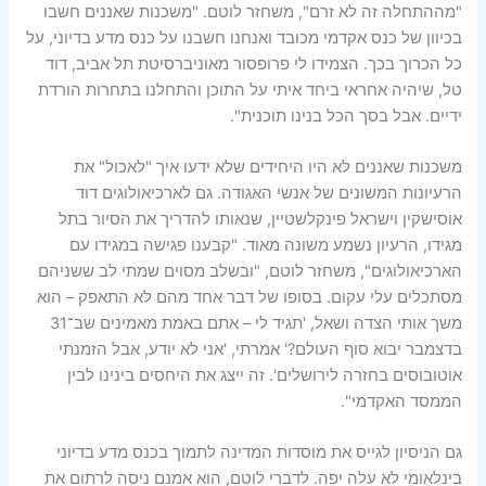
"מההתחלה זה לא זרם", משחזר לוטם. "משכנות שאננים חשבו
בכיוון של כנס אקדמי מכובד ואנחנו חשבנו על כנס מדע בדיוני, על
כל הכרוך בכך. הצמידו לי פרופסור מאוניברסיטת תל אביב, דוד
טל, שיהיה אחראי ביחד איתי על התוכן והתחלנו בתחרות הורדת
ידיים. אבל בסך הכל בנינו תוכנית".
משכנות שאננים לא היו היחידים שלא ידעו איך "לאכול" את
הרעיונות המשונים של אנשי האגודה. גם לארכיאולוגים דוד
אוסישקין וישראל פינקלשטיין, שנאותו להדריך את הסיור בתל
מגידו, הרעיון נשמע משונה מאוד. "קבענו פגישה במגידו עם
הארכיאולוגים", משחזר לוטם, "ובשלב מסוים שמתי לב ששניהם
מסתכלים עלי עקום. בסופו של דבר אחד מהם לא התאפק – הוא
משך אותי הצדה ושאל, 'תגיד לי – אתם באמת מאמינים שב־31
בדצמבר יבוא סוף העולם?' אמרתי, 'אני לא יודע, אבל הזמנתי
אוטובוסים בחזרה לירושלים'. זה ייצג את היחסים בינינו לבין
הממסד האקדמי".
גם הניסיון לגייס את מוסדות המדינה לתמוך בכנס מדע בדיוני
בינלאומי לא עלה יפה. לדברי לוטם, הוא אמנם ניסה לרתום את