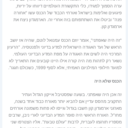
ערה הסמוך למגידו, כלי התקשורת העולמיים דיווחו על יריות,
פיגועים ואלימות בישראל ואורחי הכבוד של הכנס עשו "אחורה
פנה" וביטלו את השתתפותם בזה אחרי זה. הארמגדון ניצח את
ארמגדון.קון.
"זה היה שאפתני", אומר יוזם הכנס עמנואל לוטם, שהיה אז יושב
הראש של ועד האגודה הישראלית למדע בדיוני ולפנטסיה. "הרעיון
המרכזי היה לשים את האגודה על מפת המדע הבדיוני העולמי.
נשאר רק לתהות מה היה קורה אילו היינו קובעים את התאריך לא
למועד חילופי המילניום האמיתי, אלא לסוף 1999, כשכולם חגגו".
הכנס שלא היה
זה אכן היה שאפתני. בשעה שפסטיבל אייקון הגדול ועתיר
התקציב מהסס עדיין אם להביא יותר מאורח כבוד אחד בשנה,
מארגני ארמגדון.קון חשבו בגדול וגייסו לא פחות משמונה אורחים
מחו"ל. האורח הראשי היה סופר המדע הבדיוני לארי ניבן, שרבים
מספריו תורגמו לעברית, לרבות "עולם טבעת". אליו הצטרפו שני