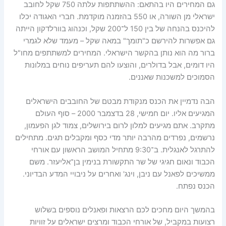
גם המחירים היו בהתאם: ההשתתפות עלתה 750 שקל לחובב
ישראלי מן השורה, או 550 בהזמנה מוקדמת. חברי האגודה יכלו
להיכנס בהנחה של בין 150 ל־200 שקל, וכנהוג בוורלדקון הייתה
גם אפשרות להירשם כ"תומך" במאה שקל – מעמד שלא לגמרי
ברור מה הוא נותן בהקשר הישראלי. המחירים למשתתפים מחו"ל
היו דומים, אבל בדולרים, והוצעו להם תעריפים נוחים במלונות
הסמוכים למשכנות שאננים.
הבה נדמיין את הכנס מנקודת מבטם של החובבים הישראלים
המגיעים אליו. יום חמישי, 28 בדצמבר 2000 – סוף העולם
מתקרב. אתם מגיעים למלון לרום בירושלים, צמוד לגן הפעמון,
נרשמים, נפרדים מהרבה יותר מדי כסף ומקבלים תגים. מתחילים
להתרגל לאנגלית. ב־9:30 מתחיל המושב הראשון עם אורחי
הכבוד ונאום חגיגי של שר התקשורת בנימין בן־אליעזר. משם
ממשיכים לפאנל עם ניבן, וינג' ואחרים על ניבויי המדע הבדיוני.
הכנס נפתח.
בהמשך היום מחכים לכם הרצאות ופאנלים נוספים בשלוש
רצועות במקביל, של אורחי הכבוד ומרצים ישראלים על זוויות