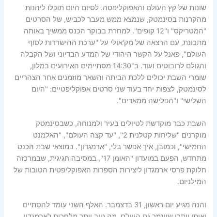
שונות של קץ העולם והאפוקליפסה. לסיום היום תוכלו ליהנות
מהקרנות בסינמטק, שנמצא ממש מעבר לכביש, של הסרטים
"המטריקס" ו"12 קופים". למחרת בבוקר הכנס ממשיך באותה
מתכונת, עם הרצאה של מק'אולי על "ערכת ההישרדות לסוף
העולם", פאנל על הקשר היהודי של המדע הבדיוני ושל הקבלה
והגולם לרובוטים ועוד. ב־14:30 מסתיימים האירועים במלון,
שומרי השבת יכולים ללכת הביתה והשאר מוזמנים אחר הצהריים
לסינמטק, לצפות יחד בעוד שני סרטים אפוקליפטיים: "היום
השלישי" ו"הפלישה ממאדים".
השבת כבר מוקדשת לטיולים בעיר ולמנוחה, כשבסינמטק
מוקרנים "שליחות קטלנית 2", "עד קצה העולם", "האלמנט
החמישי", וכמובן, איך אפשר בלי, "ארמגדון". במוצאי שבת הכנס
מתחדש, הפעם במועדון "האומן 17", במסיבה חגיגית, שבמרכזה
חלוקת פרסי ארמגדון ליצירות הספרות האפוקליפטית הטובות של
המילניום.
והנה מגיע יום ראשון, 31 בדצמבר. האלף השני עומד להסתיים
ואיתו ייתכן שייגמר גם העולם. מה טוב יותר מלחכות לארמגדון