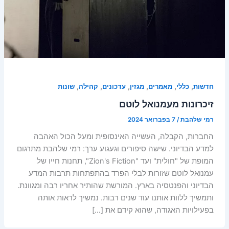
,
,
,
,
,
,
חדשות
כללי
מאמרים
מגזין
עדכונים
קהילה
שונות
זיכרונות מעמנואל לוטם
רמי שלהבת
/
7 בפברואר 2024
החברות, הקבלה, העשייה האינסופית ומעל הכול האהבה
למדע הבדיוני. שישה סיפורים וגעגוע ערך: רמי שלהבת מתרגום
המופת של "חולית" ועד "Zion's Fiction", תחנות חייו של
עמנואל לוטם שזורות לבלי הפרד בהתפתחות תרבות המדע
הבדיוני והפנטסיה בארץ. המורשת שהותיר אחריו רבה ומגוונת.
ותמשיך ללוות אותנו עוד שנים רבות. נמשיך לראות אותה
בפעילויות האגודה, שהוא קידם את […]