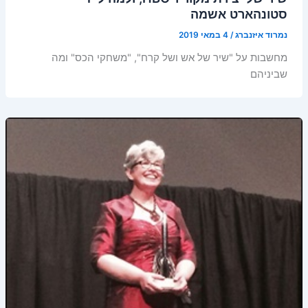
סטונהארט אשמה
נמרוד איזנברג
/
4 במאי 2019
מחשבות על "שיר של אש ושל קרח", "משחקי הכס" ומה
שביניהם