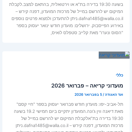
בשעה 19:30 בדירה בת"א או וירטואלית, בהתאם למצב.לקבלת
המיקום יש להרשם במייל של מרכזת המועדון, דפנה קירש –
dafna1485@walla.co.il.ניתן להתעדכן ולמצוא פרטים נוספים
באירוע הפייסבוק. ירושלים: מועדון חודש ינואר יעסוק בספר
"הסוס ונערו" מאת קלייב סטפלס לואיס,
כללי
מועדוני קריאה – פברואר 2026
ועד האגודה
/
5 בפברואר 2026
תל-אביב-יפו: מועדון חודש פברואר יעסוק בספר "חיי קסם"
מאת דיאנה ווין ג'ונה.המועדון יתקיים ביום חמישי 19.2 בשעה
19:30 בדירה בת"אלקבלת המיקום יש להרשם במייל של
מרכזת המועדון, דפנה קירש – dafna1485@walla.co.il.ניתן